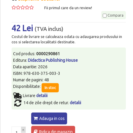
Fii primul care da un review!
Compara
42 Lei
(TVA inclus)
Costul de livrare se calculeaza odata cu adaugarea produsului in
cos si selectarea localitatii destinatie.
Cod produs:
0000290861
Editura:
Didactica Publishing House
Data aparitie: 2026
ISBN: 978-630-375-003-3
Numar de pagini: 48
Disponibilitate:
In stoc
Livrare
detalii
14 de zile drept de retur.
detalii
Adauga in cos
Ridica din magazin