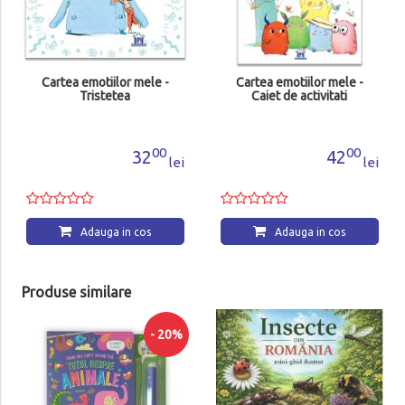
Cartea emotiilor mele -
Cartea emotiilor mele -
Tristetea
Caiet de activitati
00
00
32
42
lei
lei
Adauga in cos
Adauga in cos
Produse similare
- 20%