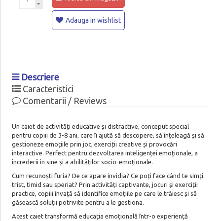
Adauga in wishlist
Descriere
Caracteristici
Comentarii / Reviews
Un caiet de activități educative și distractive, conceput special
pentru copiii de 3-8 ani, care îi ajută să descopere, să înțeleagă și să
gestioneze emoțiile prin joc, exerciții creative și provocări
interactive. Perfect pentru dezvoltarea inteligenței emoționale, a
încrederii în sine și a abilităților socio-emoționale.
Cum recunoști furia? De ce apare invidia? Ce poți face când te simți
trist, timid sau speriat? Prin activități captivante, jocuri și exerciții
practice, copiii învață să identifice emoțiile pe care le trăiesc și să
găsească soluții potrivite pentru a le gestiona.
Acest caiet transformă educația emoțională într-o experiență