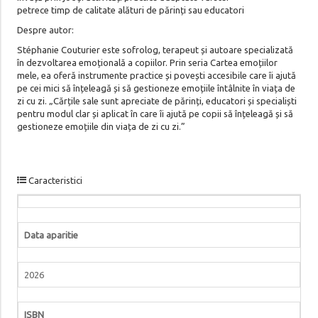
petrece timp de calitate alături de părinți sau educatori
Despre autor:
Stéphanie Couturier este sofrolog, terapeut și autoare specializată
în dezvoltarea emoțională a copiilor. Prin seria Cartea emoțiilor
mele, ea oferă instrumente practice și povești accesibile care îi ajută
pe cei mici să înțeleagă și să gestioneze emoțiile întâlnite în viața de
zi cu zi. „Cărțile sale sunt apreciate de părinți, educatori și specialiști
pentru modul clar și aplicat în care îi ajută pe copii să înțeleagă și să
gestioneze emoțiile din viața de zi cu zi.”
Caracteristici
Data aparitie
2026
ISBN