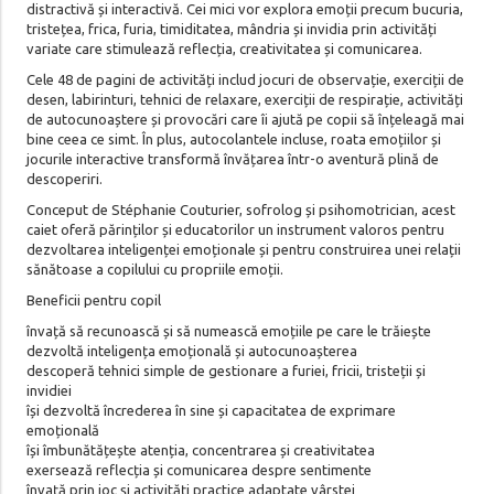
distractivă și interactivă. Cei mici vor explora emoții precum bucuria,
tristețea, frica, furia, timiditatea, mândria și invidia prin activități
variate care stimulează reflecția, creativitatea și comunicarea.
Cele 48 de pagini de activități includ jocuri de observație, exerciții de
desen, labirinturi, tehnici de relaxare, exerciții de respirație, activități
de autocunoaștere și provocări care îi ajută pe copii să înțeleagă mai
bine ceea ce simt. În plus, autocolantele incluse, roata emoțiilor și
jocurile interactive transformă învățarea într-o aventură plină de
descoperiri.
Conceput de Stéphanie Couturier, sofrolog și psihomotrician, acest
caiet oferă părinților și educatorilor un instrument valoros pentru
dezvoltarea inteligenței emoționale și pentru construirea unei relații
sănătoase a copilului cu propriile emoții.
Beneficii pentru copil
învață să recunoască și să numească emoțiile pe care le trăiește
dezvoltă inteligența emoțională și autocunoașterea
descoperă tehnici simple de gestionare a furiei, fricii, tristeții și
invidiei
își dezvoltă încrederea în sine și capacitatea de exprimare
emoțională
își îmbunătățește atenția, concentrarea și creativitatea
exersează reflecția și comunicarea despre sentimente
învață prin joc și activități practice adaptate vârstei