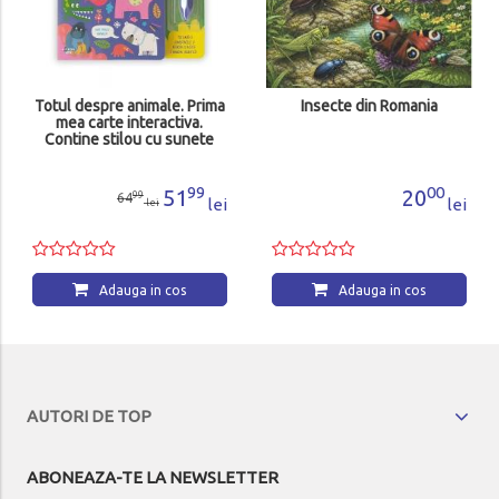
Totul despre animale. Prima
Insecte din Romania
mea carte interactiva.
Contine stilou cu sunete
99
00
51
20
99
64
lei
lei
lei
Adauga in cos
Adauga in cos
AUTORI DE TOP
ABONEAZA-TE LA NEWSLETTER