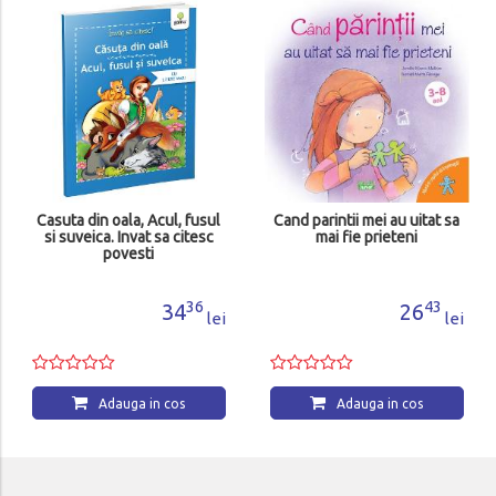
Casuta din oala, Acul, fusul
Cand parintii mei au uitat sa
si suveica. Invat sa citesc
mai fie prieteni
povesti
36
43
34
26
lei
lei
Adauga in cos
Adauga in cos