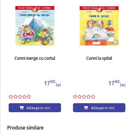
Conni merge cu cortul
Conni la spital
90
90
17
17
lei
lei
Adauga in cos
Adauga in cos
Produse similare