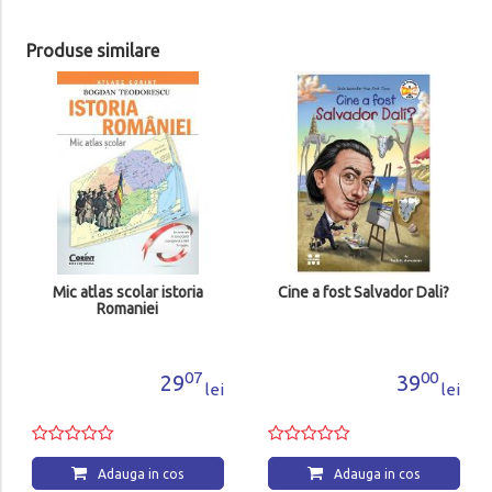
Produse similare
Mic atlas scolar istoria
Cine a fost Salvador Dali?
Romaniei
07
00
29
39
lei
lei
Adauga in cos
Adauga in cos