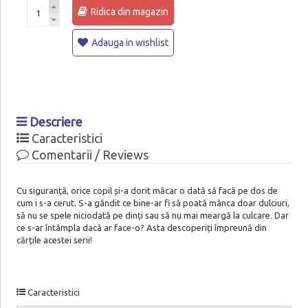
Ridica din magazin
Adauga in wishlist
Descriere
Caracteristici
Comentarii / Reviews
Cu siguranță, orice copil și-a dorit măcar o dată să facă pe dos de
cum i s-a cerut. S-a gândit ce bine-ar fi să poată mânca doar dulciuri,
să nu se spele niciodată pe dinți sau să nu mai meargă la culcare. Dar
ce s-ar întâmpla dacă ar face-o? Asta descoperiți împreună din
cărțile acestei serii!
Caracteristici