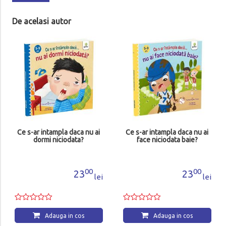
De acelasi autor
Ce s-ar intam
ai mai ridica
Adau
tampla daca nu ai
Ce s-ar intampla daca nu ai
i niciodata?
face niciodata baie?
00
00
23
23
lei
lei
dauga in cos
Adauga in cos