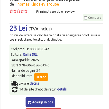
de
Thomas Kingsley Troupe
Fii primul care da un review!
Compara
23 Lei
(TVA inclus)
Costul de livrare se calculeaza odata cu adaugarea produsului in
cos si selectarea localitatii destinatie.
Cod produs:
0000280547
Editura:
Gama SRL
Data aparitie: 2025
ISBN: 978-606-056-649-6
Numar de pagini: 24
Disponibilitate:
In stoc
Livrare
detalii
14 de zile drept de retur.
detalii
Adauga in cos