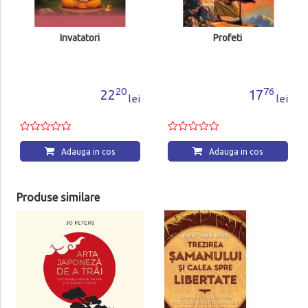
Invatatori
Profeti
20
76
22
17
lei
lei
Adauga in cos
Adauga in cos
Produse similare