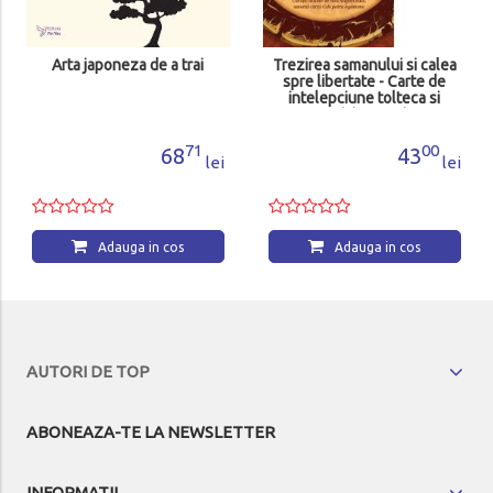
Arta japoneza de a trai
Trezirea samanului si calea
spre libertate - Carte de
intelepciune tolteca si
practici samanice
71
00
68
43
lei
lei
Adauga in cos
Adauga in cos
AUTORI DE TOP
ABONEAZA-TE LA NEWSLETTER
INFORMATII