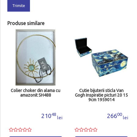
Trimite
Produse similare
Colier choker din alama cu
Cutie bijuterii sticla Van
amazonit SH488
Gogh Inspiratie picturi 20 15
9cm 1959014
48
00
210
266
lei
lei