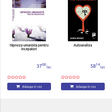
Hipnoza umanista pentru
Autoanaliza
incepatori
00
14
37
58
lei
lei
Adauga in cos
Adauga in cos