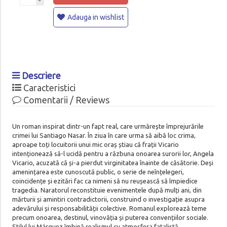
Adauga in wishlist
Descriere
Caracteristici
Comentarii / Reviews
Un roman inspirat dintr-un fapt real, care urmărește împrejurările
crimei lui Santiago Nasar. În ziua în care urma să aibă loc crima,
aproape toți locuitorii unui mic oraș știau că frații Vicario
intenționează să-l ucidă pentru a răzbuna onoarea surorii lor, Angela
Vicario, acuzată că și-a pierdut virginitatea înainte de căsătorie. Deși
amenințarea este cunoscută public, o serie de neînțelegeri,
coincidențe și ezitări fac ca nimeni să nu reușească să împiedice
tragedia. Naratorul reconstituie evenimentele după mulți ani, din
mărturii și amintiri contradictorii, construind o investigație asupra
adevărului și responsabilității colective. Romanul explorează teme
precum onoarea, destinul, vinovăția și puterea convențiilor sociale.
Stilul lui Márquez îmbină realismul cu atmosfera fatalistă,