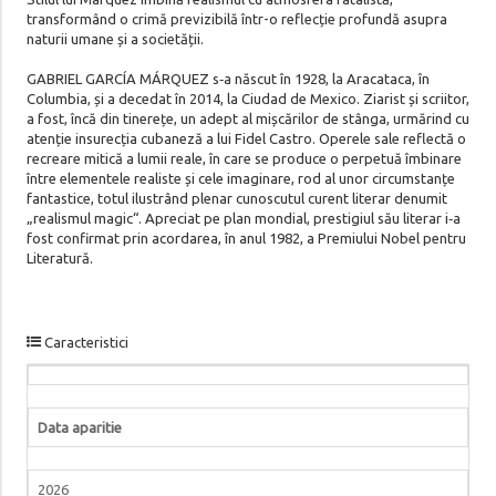
transformând o crimă previzibilă într-o reflecție profundă asupra
naturii umane și a societății.
GABRIEL GARCÍA MÁRQUEZ s‑a născut în 1928, la Aracataca, în
Columbia, și a decedat în 2014, la Ciudad de Mexico. Ziarist și scriitor,
a fost, încă din tinerețe, un adept al mișcărilor de stânga, urmărind cu
atenție insurecția cubaneză a lui Fidel Castro. Operele sale reflectă o
recreare mitică a lumii reale, în care se produce o perpetuă îmbinare
între elementele realiste și cele imaginare, rod al unor circumstanțe
fantastice, totul ilustrând plenar cunoscutul curent literar denumit
„realismul magic“. Apreciat pe plan mondial, prestigiul său literar i‑a
fost confirmat prin acordarea, în anul 1982, a Premiului Nobel pentru
Literatură.
Caracteristici
Data aparitie
2026