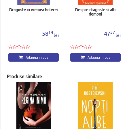
Dragoste in vremea holerei
Despre dragoste si alti
demoni
14
57
58
47
lei
lei
Adauga in cos
Adauga in cos
Produse similare