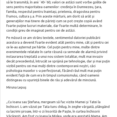
să le transmită, în anii ʼ40‑ʼ60, valori ce astăzi sunt vorbe golite de
sens pentru majoritatea oamenilor: credința în Dumnezeu, țara,
familia, respectul pentru înaintași, prietenia, dragostea pentru
frumos, cultura ș.a. Prin aceste mărturii, am dorit să arăt și
generațiilor mai tinere de părinți cum se pot crește copiii având
foarte puține lucruri materiale, dar foarte multă determinare, în
condiții greu de imaginat pentru cei de astăzi.
Pe măsură ce am strâns textele, sentimentul datoriei publicării
acestora a devenit foarte evident atât pentru mine, cât și pentru cei
ce le‑au așternut pe hârtie. Cel puțin pentru mine, multe dintre
evenimentele relatate în carte răsună ca semnale de alarmă privind
instaurarea treptată a unui nou sistem totalitar, mult mai invaziv
decât precedentul, întrucât se sprijină pe tehnologie, dar și mai puțin
vizibil pentru cei mai mulți dintre contemporanii noștri, căci
psihologia maselor s-a perfecționat, făcând răul mult mai puțin
evident față de cum era în timpul comunismului, când oamenii
distingeau cu ușurință binele de rău și adevărul de minciună.
Miruna Lepuș
„Cu Ioana sau Ștefana, mergeam să fac vizite Mamei și Tatei la
închisori. L‑am văzut pe Tata tuns chilug, în zeghe vărgată, plângând
cu lacrimi șiroaie, într‑o zi însorită de Paște, în curtea închisorii
Văcărești. Am fost cu Ioana la Mislea, unde era arestată Mama. Am