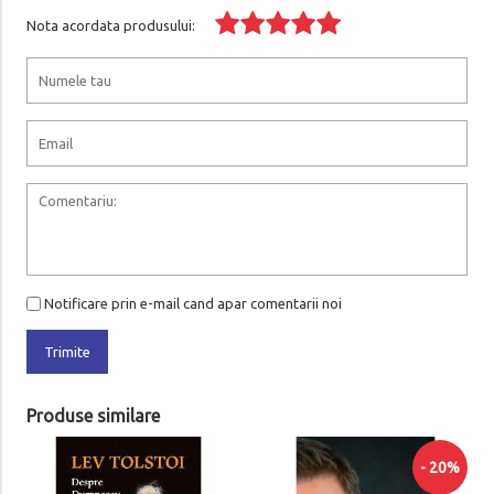
Nota acordata produsului:
Notificare prin e-mail cand apar comentarii noi
Trimite
Produse similare
Ni
- 20%