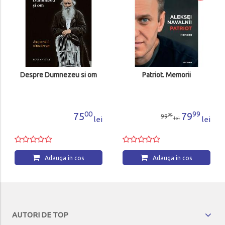
Despre Dumnezeu si om
Patriot. Memorii
00
99
75
79
99
99
lei
lei
lei
Adauga in cos
Adauga in cos
AUTORI DE TOP