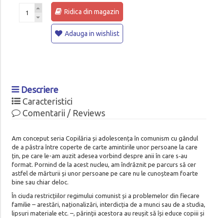
Ridica din magazin
Adauga in wishlist
Descriere
Caracteristici
Comentarii / Reviews
Am conceput seria Copilăria și adolescența în comunism cu gândul
de a păstra între coperte de carte amintirile unor persoane la care
țin, pe care le-am auzit adesea vorbind despre anii în care s‑au
format. Pornind de la acest nucleu, am îndrăznit pe parcurs să cer
astfel de mărturii și unor persoane pe care nu le cunoșteam foarte
bine sau chiar deloc.
În ciuda restricțiilor regimului comunist și a problemelor din fiecare
familie – arestări, naționalizări, interdicția de a munci sau de a studia,
lipsuri materiale etc. –, părinții acestora au reușit să își educe copiii și