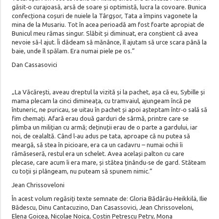
găsit‑o curajoasă, arsă de soare și optimistă, lucra la covoare. Bunica
confecționa coșuri de nuiele la Târgșor, Tata a împins vagonete la
mina de la Musariu. Tot în acea perioadă am fost foarte apropiat de
Bunicul meu rămas singur. Slăbit și diminuat, era conștient că avea
nevoie să‑l ajut. Îi dădeam să mănânce, îl ajutam să urce scara până la
baie, unde îl spălam. Era numai piele pe os.”
Dan Cassasovici
„La Văcărești, aveau dreptul la vizită și la pachet, așa că eu, Sybille și
mama plecam la cinci dimineața, cu tramvaiul, ajungeam încă pe
întuneric, ne puricau, se uitau în pachet și apoi așteptam într‑o sală să
fim chemați. Afară erau două garduri de sârmă, printre care se
plimba un milițian cu armă; deținuții erau de o parte a gardului, iar
noi, de cealaltă. Când l‑au adus pe tata, aproape că nu putea să
meargă, să stea în picioare, era ca un cadavru – numai ochii îi
rămăseseră, restul era un schelet. Avea același palton cu care
plecase, care acum îi era mare, și stătea ținându‑se de gard. Stăteam
cu toții și plângeam, nu puteam să spunem nimic.”
Jean Chrissoveloni
În acest volum regăsiți texte semnate de: Gloria Bădărău‑Heikkilä, Ilie
Bădescu, Dinu Cantacuzino, Dan Casassovici, Jean Chrissoveloni,
Elena Goicea, Nicolae Noica, Costin Petrescu Petry, Mona