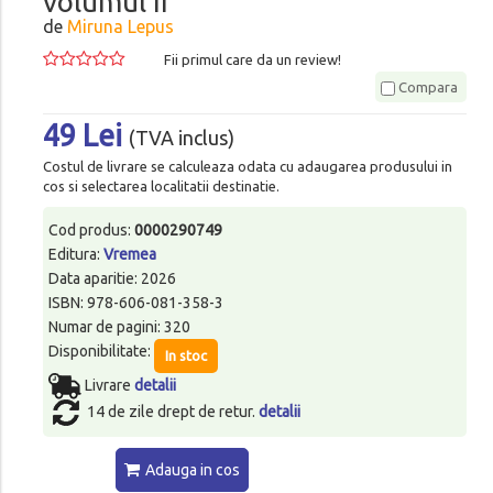
volumul II
de
Miruna Lepus
Fii primul care da un review!
Compara
49 Lei
(TVA inclus)
Costul de livrare se calculeaza odata cu adaugarea produsului in
cos si selectarea localitatii destinatie.
Cod produs:
0000290749
Editura:
Vremea
Data aparitie: 2026
ISBN: 978-606-081-358-3
Numar de pagini: 320
Disponibilitate:
In stoc
Livrare
detalii
14 de zile drept de retur.
detalii
Adauga in cos