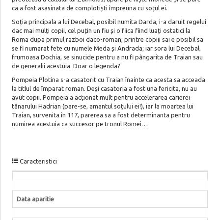
ca a fost asasinata de complotiști împreuna cu soțul ei.
Soția principala a lui Decebal, posibil numita Darda, i-a daruit regelui
dac mai mulți copii, cel puțin un fiu și o fiica fiind luați ostatici la
Roma dupa primul razboi daco-roman; printre copiii sai e posibil sa
se fi numarat fete cu numele Meda și Andrada; iar sora lui Decebal,
frumoasa Dochia, se sinucide pentru a nu fi pângarita de Traian sau
de generalii acestuia. Doar o legenda?
Pompeia Plotina s-a casatorit cu Traian înainte ca acesta sa acceada
la titlul de împarat roman. Deși casatoria a fost una fericita, nu au
avut copii. Pompeia a acționat mult pentru accelerarea carierei
tânarului Hadrian (pare-se, amantul soțului ei!), iar la moartea lui
Traian, survenita în 117, parerea sa a fost determinanta pentru
numirea acestuia ca succesor pe tronul Romei…
Caracteristici
Data aparitie