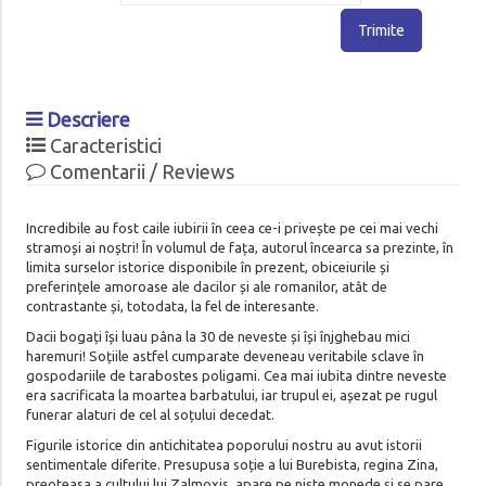
Trimite
Descriere
Caracteristici
Comentarii / Reviews
Incredibile au fost caile iubirii în ceea ce-i privește pe cei mai vechi
stramoși ai noștri! În volumul de fața, autorul încearca sa prezinte, în
limita surselor istorice disponibile în prezent, obiceiurile și
preferințele amoroase ale dacilor și ale romanilor, atât de
contrastante și, totodata, la fel de interesante.
Dacii bogați își luau pâna la 30 de neveste și își înjghebau mici
haremuri! Soțiile astfel cumparate deveneau veritabile sclave în
gospodariile de tarabostes poligami. Cea mai iubita dintre neveste
era sacrificata la moartea barbatului, iar trupul ei, așezat pe rugul
funerar alaturi de cel al soțului decedat.
Figurile istorice din antichitatea poporului nostru au avut istorii
sentimentale diferite. Presupusa soție a lui Burebista, regina Zina,
preoteasa a cultului lui Zalmoxis, apare pe niște monede și se pare