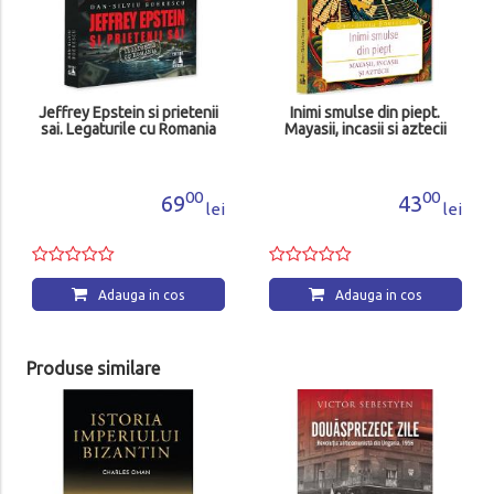
Jeffrey Epstein si prietenii
Inimi smulse din piept.
sai. Legaturile cu Romania
Mayasii, incasii si aztecii
00
00
69
43
lei
lei
Adauga in cos
Adauga in cos
Produse similare