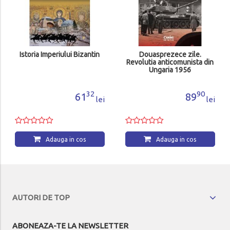
Istoria Imperiului Bizantin
Douasprezece zile.
Revolutia anticomunista din
Ungaria 1956
32
90
61
89
lei
lei
Adauga in cos
Adauga in cos
AUTORI DE TOP
ABONEAZA-TE LA NEWSLETTER