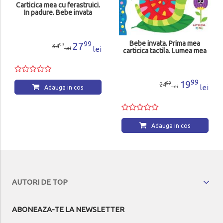
Carticica mea cu ferastruici.
In padure. Bebe invata
99
Bebe invata. Prima mea
27
99
34
lei
lei
carticica tactila. Lumea mea
99
19
99
24
lei
lei
Adauga in cos
Adauga in cos
AUTORI DE TOP
ABONEAZA-TE LA NEWSLETTER