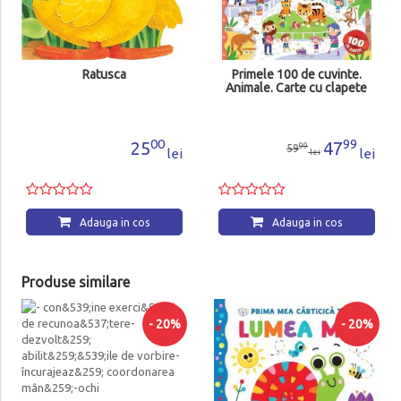
Ratusca
Primele 100 de cuvinte.
Animale. Carte cu clapete
00
99
25
47
99
59
lei
lei
lei
Adauga in cos
Adauga in cos
Produse similare
- 20%
- 20%