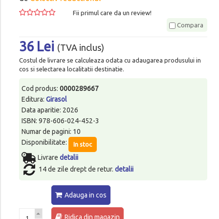
Fii primul care da un review!
Compara
36 Lei
(TVA inclus)
Costul de livrare se calculeaza odata cu adaugarea produsului in
cos si selectarea localitatii destinatie.
Cod produs:
0000289667
Editura:
Girasol
Data aparitie: 2026
ISBN: 978-606-024-452-3
Numar de pagini: 10
Disponibilitate:
In stoc
Livrare
detalii
14 de zile drept de retur.
detalii
Adauga in cos
Ridica din magazin