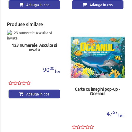
Adauga in cos
Adauga in cos
Produse similare
123 numerele. Asculta si
invata
00
90
lei
Carte cu imagini pop-up -
Oceanul
Adauga in cos
57
47
lei