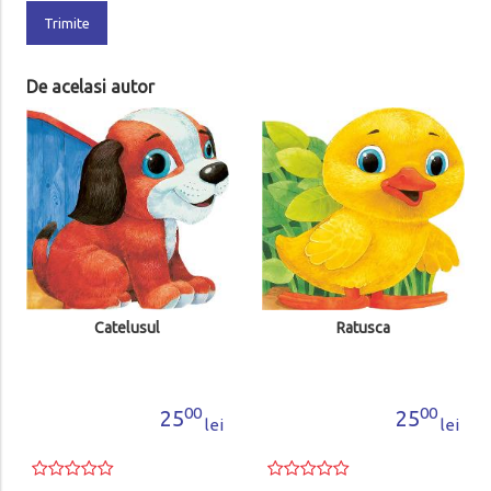
Trimite
De acelasi autor
Catelusul
Ratusca
00
00
25
25
lei
lei