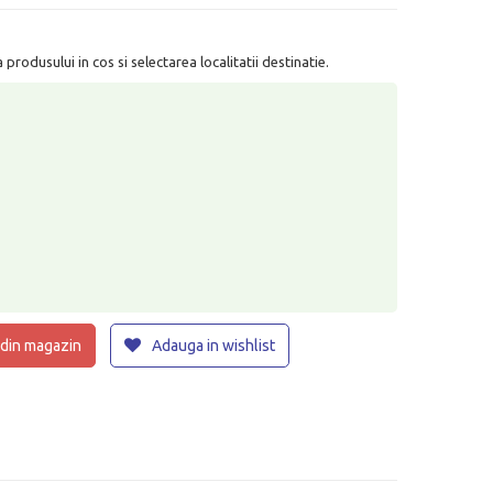
rodusului in cos si selectarea localitatii destinatie.
 din magazin
Adauga in wishlist