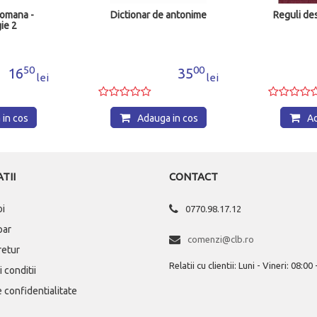
romana -
Dictionar de antonime
Reguli des
ie 2
50
00
16
35
lei
lei
in cos
Adauga in cos
Ad
TII
CONTACT
oi
0770.98.17.12
par
comenzi@clb.ro
 retur
Relatii cu clientii: Luni - Vineri: 08:00
 conditii
e confidentialitate