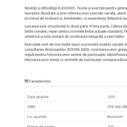
Noutăți și dificultăți în DOOM3. Teorie și exerciții pentru gimn
teoretice discutate și prin oferirea unor exerciții variate, ate
procesul de evaluare și, bineînțeles, cu experiența didactică au
Lucrarea este structurată în două părți. Prima parte, Câteva lăm
limbii române, reper pentru normele limbii actuale standard, fii
simetrică și este urmată de rezolvarea integrală a exercițiilor.
Exercițiile sunt de mai multe tipuri și prezintă niveluri variate d
consultarea dicționarelor (DOOM, DEX), corectarea unor greșeli 
reguli pentru folosirea unor semne de punctuație, identificarea 
înlocuirea unor emoji cu semnele de punctuație corespunzătoa
Caracteristici
Data aparitie
2025
ISBN
978-606-08
Loc aparitie
Bucuresti
Numar de pagini
104