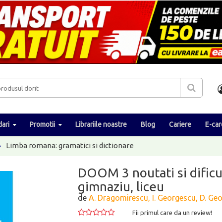
ari
Promotii
Librariile noastre
Blog
Cariere
E-car
Limba romana: gramatici si dictionare
DOOM 3 noutati si dificul
gimnaziu, liceu
de
A. Dragomirescu, I. Georgescu, D. Ge
Fii primul care da un review!