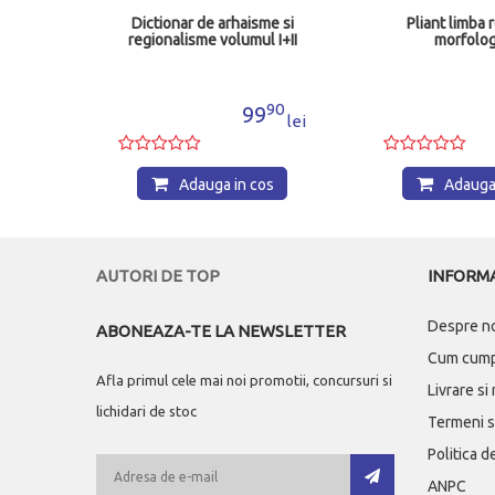
t de
Dictionar de arhaisme si
Pliant limba 
regionalisme volumul I+II
morfolog
80
90
9
99
lei
lei
os
Adauga in cos
Adauga 
AUTORI DE TOP
INFORMA
Despre n
ABONEAZA-TE LA NEWSLETTER
Cum cum
Afla primul cele mai noi promotii, concursuri si
Livrare si
lichidari de stoc
Termeni si
Politica d
ANPC