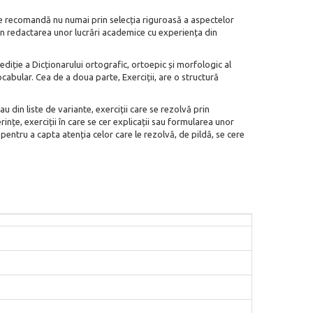
e se recomandă nu numai prin selecția riguroasă a aspectelor
a în redactarea unor lucrări academice cu experiența din
ediție a Dicționarului ortografic, ortoepic și morfologic al
ocabular. Cea de a doua parte, Exerciții, are o structură
au din liste de variante, exerciții care se rezolvă prin
țe, exerciții în care se cer explicații sau formularea unor
pentru a capta atenția celor care le rezolvă, de pildă, se cere