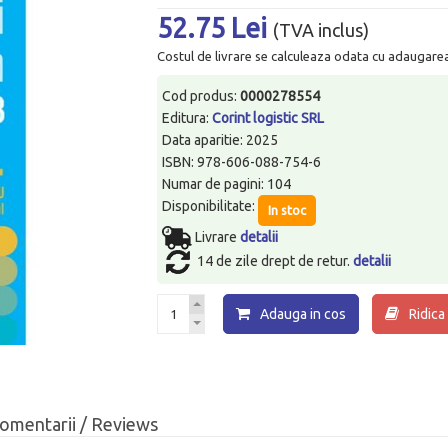
52.75 Lei
(TVA inclus)
Costul de livrare se calculeaza odata cu adaugarea p
Cod produs:
0000278554
Editura:
Corint logistic SRL
Data aparitie: 2025
ISBN: 978-606-088-754-6
Numar de pagini: 104
Disponibilitate:
In stoc
Livrare
detalii
14 de zile drept de retur.
detalii
Adauga in cos
Ridica
omentarii / Reviews