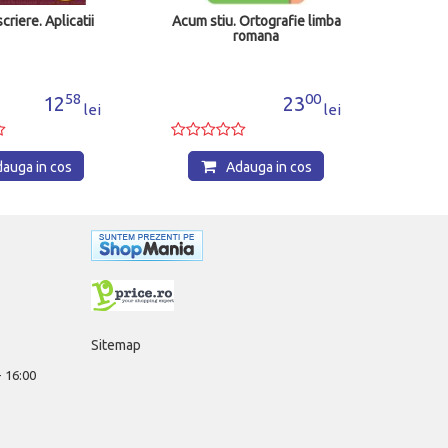
criere. Aplicatii
Acum stiu. Ortografie limba
romana
58
00
12
23
lei
lei
auga in cos
Adauga in cos
Sitemap
 - 16:00