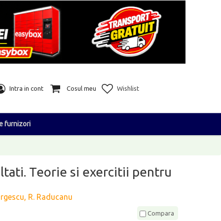
Intra in cont
Cosul meu
Wishlist
e furnizori
tati. Teorie si exercitii pentru
orgescu, R. Raducanu
Compara