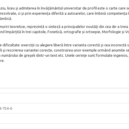
aziu, liceu și admiterea în învățământul universitar de profil este o carte car
nt rezolvate, ci și prin experiența diferită a autoarelor, care îmbină competenț
tentică.
uriri teoretice, reprezintă o sinteză a principalelor noutăți din cea de-a treia 
nd împărțită în trei capitole, Fonetică, ortografie și ortoepie, Morfologie și V
e dificultate: exerciții cu alegere liberă între varianta corectă și cea incorectă s
și rescrierea variantei corecte, construirea unor exemple urmând anumite cerin
numărului de greșeli dintr-un text etc. Unele cerințe sunt formulate ingenios, 
re.
8-754-6