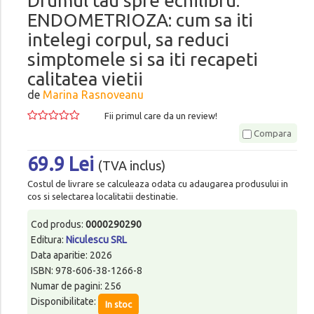
Drumul tau spre echilibru.
ENDOMETRIOZA: cum sa iti
intelegi corpul, sa reduci
simptomele si sa iti recapeti
calitatea vietii
de
Marina Rasnoveanu
Fii primul care da un review!
Compara
69.9 Lei
(TVA inclus)
Costul de livrare se calculeaza odata cu adaugarea produsului in
cos si selectarea localitatii destinatie.
Cod produs:
0000290290
Editura:
Niculescu SRL
Data aparitie: 2026
ISBN: 978-606-38-1266-8
Numar de pagini: 256
Disponibilitate:
In stoc