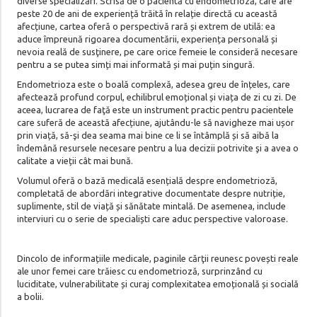
diverse specializări. Scrisă de o pacientă cu endometrioză, care are
peste 20 de ani de experiență trăită în relație directă cu această
afecțiune, cartea oferă o perspectivă rară și extrem de utilă: ea
aduce împreună rigoarea documentării, experiența personală și
nevoia reală de susţinere, pe care orice femeie le consideră necesare
pentru a se putea simți mai informată și mai puțin singură.
Endometrioza este o boală complexă, adesea greu de înțeles, care
afectează profund corpul, echilibrul emoțional și viața de zi cu zi. De
aceea, lucrarea de faţă este un instrument practic pentru pacientele
care suferă de această afecțiune, ajutându-le să navigheze mai ușor
prin viață, să-şi dea seama mai bine ce li se întâmplă și să aibă la
îndemână resursele necesare pentru a lua decizii potrivite şi a avea o
calitate a vieții cât mai bună.
Volumul oferă o bază medicală esențială despre endometrioză,
completată de abordări integrative documentate despre nutriție,
suplimente, stil de viață și sănătate mintală. De asemenea, include
interviuri cu o serie de specialiști care aduc perspective valoroase.
Dincolo de informațiile medicale, paginile cărţii reunesc povești reale
ale unor femei care trăiesc cu endometrioză, surprinzând cu
luciditate, vulnerabilitate și curaj complexitatea emoțională și socială
a bolii.