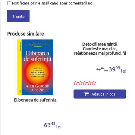
Notificare prin e-mail cand apar comentarii noi
Trimite
Produse similare
- 20%
Eliberarea de suferinta
Detoxifierea mintii.
Gandeste mai clar,
relationeaza mai profund, fii
mai fericit
43
99
63
39
99
49
lei
lei
lei