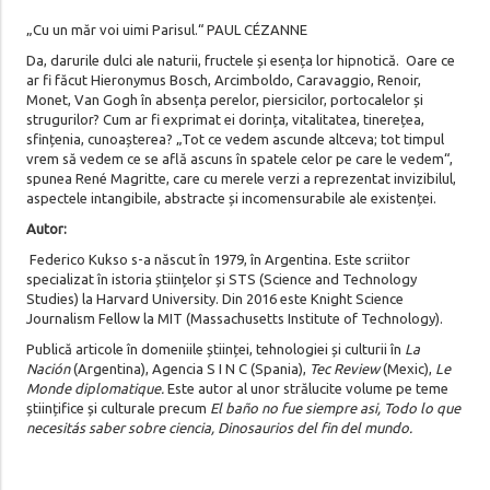
„Cu un măr voi uimi Parisul.“ PAUL CÉZANNE
Da, darurile dulci ale naturii, fructele și esența lor hipnotică. Oare ce
ar fi făcut Hieronymus Bosch, Arcimboldo, Caravaggio, Renoir,
Monet, Van Gogh în absența perelor, piersicilor, portocalelor și
strugurilor? Cum ar fi exprimat ei dorința, vitalitatea, tinerețea,
sfințenia, cunoașterea? „Tot ce vedem ascunde altceva; tot timpul
vrem să vedem ce se află ascuns în spatele celor pe care le vedem“,
spunea René Magritte, care cu merele verzi a reprezentat invizibilul,
aspectele intangibile, abstracte și incomensurabile ale existenței.
Autor:
Federico Kukso s-a născut în 1979, în Argentina. Este scriitor
specializat în istoria științelor și STS (Science and Technology
Studies) la Harvard University. Din 2016 este Knight Science
Journalism Fellow la MIT (Massachusetts Institute of Technology).
Publică articole în domeniile științei, tehnologiei și culturii în
La
Nación
(Argentina), Agencia S I N C (Spania),
Tec Review
(Mexic),
Le
Monde diplomatique.
Este autor al unor strălucite volume pe teme
științifice și culturale precum
El baño no fue siempre asi, Todo lo que
necesitás saber sobre ciencia, Dinosaurios del fin del mundo.