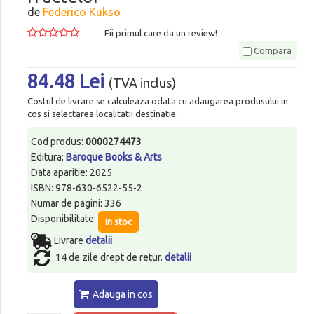
de
Federico Kukso
Fii primul care da un review!
Compara
84.48 Lei
(TVA inclus)
Costul de livrare se calculeaza odata cu adaugarea produsului in
cos si selectarea localitatii destinatie.
Cod produs:
0000274473
Editura:
Baroque Books & Arts
Data aparitie: 2025
ISBN: 978-630-6522-55-2
Numar de pagini: 336
Disponibilitate:
In stoc
Livrare
detalii
14 de zile drept de retur.
detalii
Adauga in cos