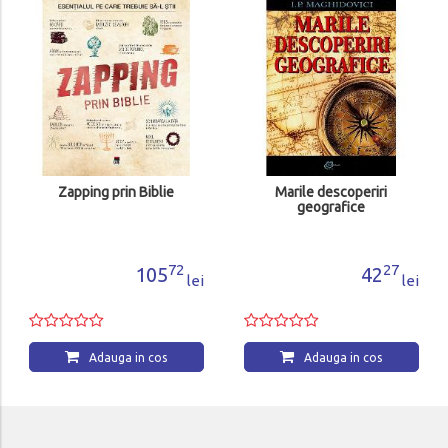
Mai intai a fo
Adau
g prin Biblie
Marile descoperiri
geografice
72
27
105
42
lei
lei
dauga in cos
Adauga in cos