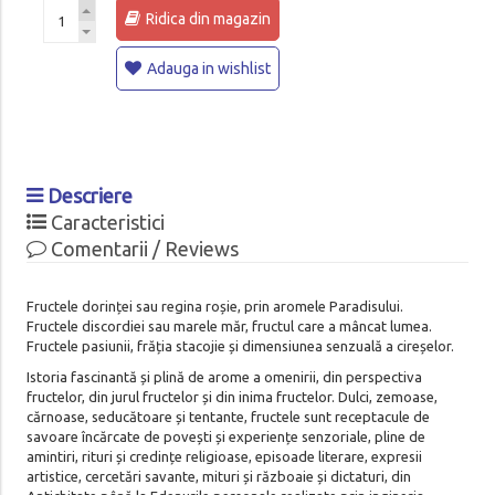
Ridica din magazin
Adauga in wishlist
Descriere
Caracteristici
Comentarii / Reviews
Fructele dorinței sau regina roșie, prin aromele Paradisului.
Fructele discordiei sau marele măr, fructul care a mâncat lumea.
Fructele pasiunii, frăția stacojie și dimensiunea senzuală a cireșelor.
Istoria fascinantă și plină de arome a omenirii, din perspectiva
fructelor, din jurul fructelor și din inima fructelor. Dulci, zemoase,
cărnoase, seducătoare și tentante, fructele sunt receptacule de
savoare încărcate de povești și experiențe senzoriale, pline de
amintiri, rituri și credințe religioase, episoade lite­rare, expresii
artistice, cercetări savante, mituri și războaie și dictaturi, din