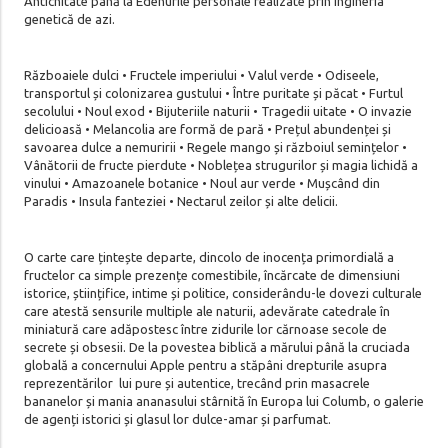
Antichitate până la Edenurile personale realizate prin ingineria
genetică de azi.
Războaiele dulci • Fructele imperiului • Valul verde • Odiseele,
transportul și colonizarea gustului • Între puritate și păcat • Furtul
secolului • Noul exod • Bijuteriile naturii • Tragedii uitate • O invazie
delicioasă • Melancolia are formă de pară • Prețul abundenței și
savoarea dulce a nemuririi • Regele mango și războiul semințelor •
Vânătorii de fructe pierdute • Noblețea strugurilor și magia lichidă a
vinului • Amazoanele botanice • Noul aur verde • Mușcând din
Paradis • Insula fanteziei • Nectarul zeilor și alte delicii.
O carte care țintește departe, dincolo de inocența primordială a
fructelor ca simple prezențe comestibile, încărcate de dimensiuni
istorice, științifice, intime și politice, considerându-le dovezi culturale
care atestă sensurile multiple ale naturii, adevărate catedrale în
miniatură care adăpostesc între zidurile lor cărnoase secole de
secrete și obsesii. De la povestea biblică a mărului până la cruciada
globală a concernului Apple pentru a stăpâni drepturile asupra
reprezentărilor lui pure și autentice, trecând prin masacrele
bananelor și mania ananasului stârnită în Europa lui Columb, o galerie
de agenți istorici și glasul lor dulce-amar și parfumat.