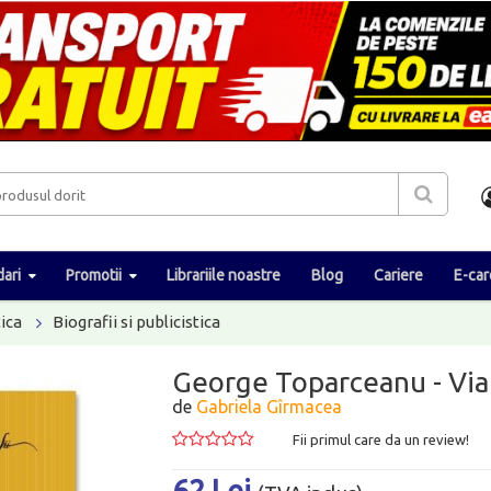
ari
Promotii
Librariile noastre
Blog
Cariere
E-car
tica
Biografii si publicistica
George Toparceanu - Viat
de
Gabriela Gîrmacea
Fii primul care da un review!
62 Lei