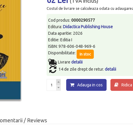
(TVA inclus)
Costul de livrare se calculeaza odata cu adaugarea p
Cod produs:
0000290577
Editura:
Didactica Publishing House
Data aparitie: 2026
Editie: Editia I
ISBN: 978-606-048-969-6
Disponibilitate:
In stoc
Livrare
detalii
14 de zile drept de retur.
detalii
Adauga in cos
Ridica
omentarii / Reviews