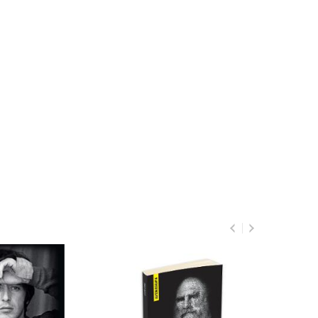
Regasire. O biografie
00
55