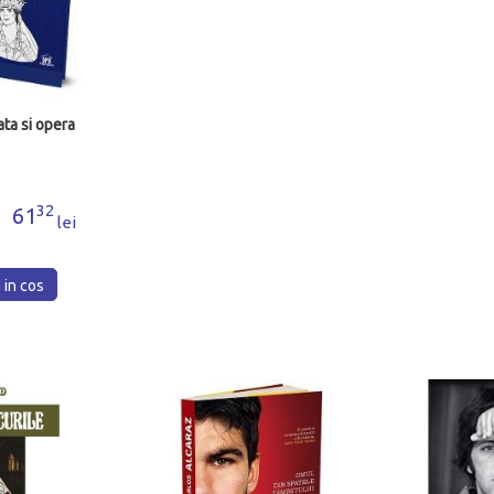
ata si opera
32
61
lei
in cos