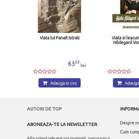
rati
Viata si leacurile Sfintei
Carlos Al
Hildegard Von Bingen
33
31
3
24
lei
lei
os
Adauga in cos
Adauga
AUTORI DE TOP
INFORMA
Despre n
ABONEAZA-TE LA NEWSLETTER
Cum cum
Afla primul cele mai noi promotii, concursuri si