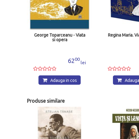
George Toparceanu - Viata
Regina Maria. Vi
si opera
00
62
lei
Adauga in cos
Adauga 
Produse similare