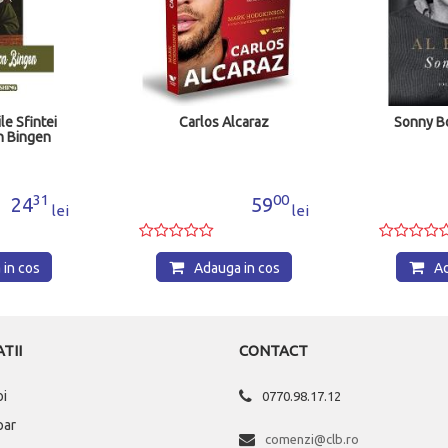
caraz
Sonny Boy (Hardcover)
Spoveda
sensul viet
00
14
59
95
lei
lei
 in cos
Adauga in cos
A
TII
CONTACT
oi
0770.98.17.12
par
comenzi@clb.ro