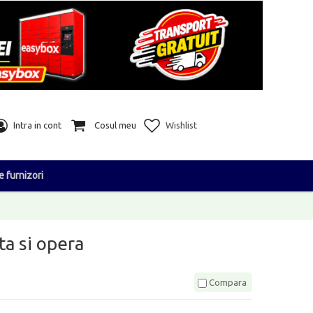
Intra in cont
Cosul meu
Wishlist
e furnizori
a si opera
Compara