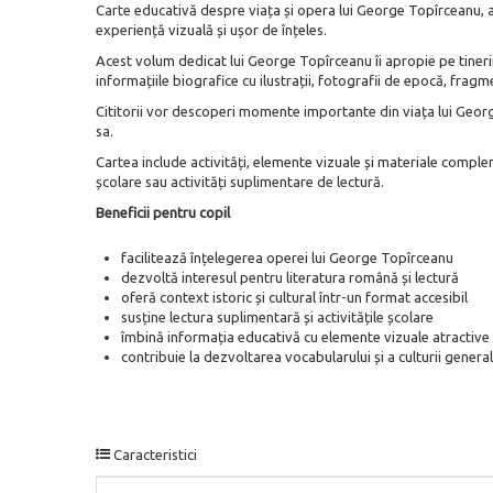
Carte educativă despre viața și opera lui George Topîrceanu, ada
experiență vizuală și ușor de înțeles.
Acest volum dedicat lui George Topîrceanu îi apropie pe tinerii 
informațiile biografice cu ilustrații, fotografii de epocă, fragmen
Cititorii vor descoperi momente importante din viața lui George 
sa.
Cartea include activități, elemente vizuale și materiale complem
școlare sau activități suplimentare de lectură.
Beneficii pentru copil
facilitează înțelegerea operei lui George Topîrceanu
dezvoltă interesul pentru literatura română și lectură
oferă context istoric și cultural într-un format accesibil
susține lectura suplimentară și activitățile școlare
îmbină informația educativă cu elemente vizuale atractive
contribuie la dezvoltarea vocabularului și a culturii genera
Caracteristici