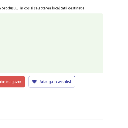
rodusului in cos si selectarea localitatii destinatie.
 din magazin
Adauga in wishlist