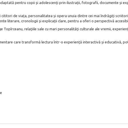
ptată pentru copii și adolescenți prin ilustrații, fotografii, documente și exp
cititori de viața, personalitatea și opera unuia dintre cei mai îndrăgiți scriit
te literare, cronologii și explicații clare, pentru a oferi o perspectivă accesibil
Topîrceanu, relațiile sale cu mari personalități culturale ale vremii, experiențe
entare care transformă lectura într-o experiență interactivă și educativă, potr
le