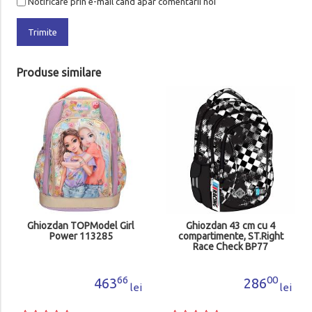
Notificare prin e-mail cand apar comentarii noi
Trimite
Produse similare
Ghiozdan TOPModel Girl
Ghiozdan 43 cm cu 4
Power 113285
compartimente, ST.Right
Race Check BP77
MJ697708
66
00
463
286
lei
lei