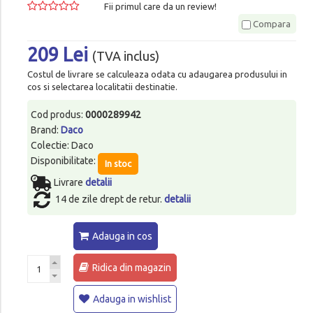
Fii primul care da un review!
Compara
209 Lei
(TVA inclus)
Costul de livrare se calculeaza odata cu adaugarea produsului in
cos si selectarea localitatii destinatie.
Cod produs:
0000289942
Brand:
Daco
Colectie: Daco
Disponibilitate:
In stoc
Livrare
detalii
14 de zile drept de retur.
detalii
Adauga in cos
Ridica din magazin
Adauga in wishlist