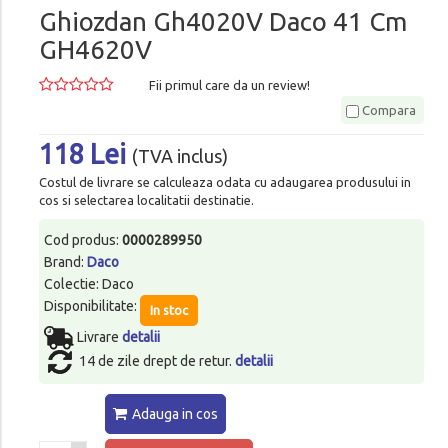
Ghiozdan Gh4020V Daco 41 Cm
GH4620V
Fii primul care da un review!
Compara
118 Lei
(TVA inclus)
Costul de livrare se calculeaza odata cu adaugarea produsului in
cos si selectarea localitatii destinatie.
Cod produs:
0000289950
Brand:
Daco
Colectie: Daco
Disponibilitate:
In stoc
Livrare
detalii
14 de zile drept de retur.
detalii
Adauga in cos