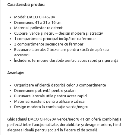
Caracteristici produs:
Model: DACO GH4620V
Dimensiuni: 41 x 31 x 16 cm
Material: poliester rezistent
Culoare: verde și negru – design modern și atractiv
1 compartiment principal încăpător cu fermoar
2 compartimente secundare cu fermoar
Buzunare laterale: 2 buzunare pentru sticlă de apă sau
accesorii
Închidere: fermoare durabile pentru acces rapid și siguranță
Avantaje:
Organizare eficientă datorită celor 3 compartimente
Dimensiune potrivită pentru școlari
Buzunare laterale utile pentru acces rapid
Material rezistent pentru utilizare zilnică
Design modern în combinație verde/negru
Ghiozdanul DACO GH4620V verde/negru 41 cm oferă combinația
perfectă între funcționalitate, durabilitate și design modern, fiind
alegerea ideală pentru școlari în fiecare zi de școală.