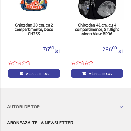
Ghiozdan 30 cm, cu 2
Ghiozdan 42 cm, cu 4
compartimente, Daco
compartimente, ST.Right
GH255
Moon View BP06
MJ698064
60
00
76
286
lei
lei
Adauga in cos
Adauga in cos
AUTORI DE TOP
ABONEAZA-TE LA NEWSLETTER