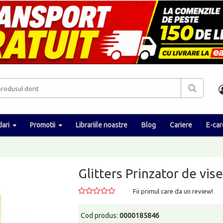
ari
Promotii
Librariile noastre
Blog
Cariere
E-car
Glitters Prinzator de vi
Fii primul care da un review!
Cod produs:
0000185846