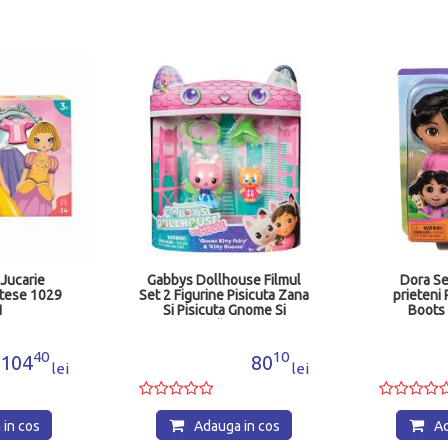
 Jucarie
Gabbys Dollhouse Filmul
Dora Se
ntese 1029
Set 2 Figurine Pisicuta Zana
prieteni
1
Si Pisicuta Gnome Si
Boots 
Accesorii 6074330
6
40
10
104
80
lei
lei
in cos
Adauga in cos
Ad