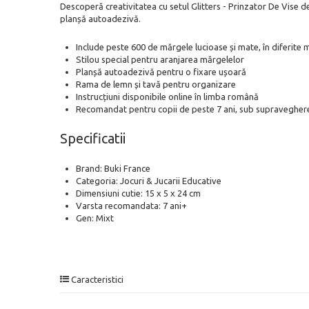
Descoperă creativitatea cu setul Glitters - Prinzator De Vise 
planșă autoadezivă.
Include peste 600 de mărgele lucioase și mate, în diferite 
Stilou special pentru aranjarea mărgelelor
Planșă autoadezivă pentru o fixare ușoară
Rama de lemn și tavă pentru organizare
Instrucțiuni disponibile online în limba română
Recomandat pentru copii de peste 7 ani, sub supraveghere
Specificatii
Brand: Buki France
Categoria: Jocuri & Jucarii Educative
Dimensiuni cutie: 15 x 5 x 24 cm
Varsta recomandata: 7 ani+
Gen: Mixt
Caracteristici