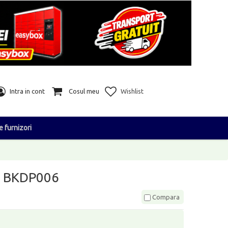
Intra in cont
Cosul meu
Wishlist
e furnizori
se BKDP006
Compara