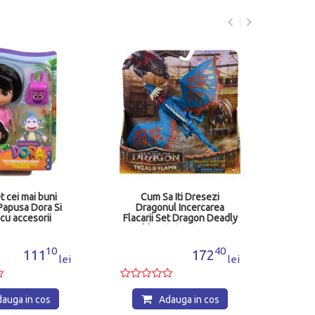
Dio
t cei mai buni
Cum Sa Iti Dresezi
 Papusa Dora Si
Dragonul Incercarea
cu accesorii
Flacarii Set Dragon Deadly
071800
Nadder Si Figurina Astrid
6075558
10
40
111
172
lei
lei
auga in cos
Adauga in cos