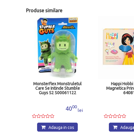
Produse similare
ul De
Monsterflex Monstruletul
Happi Hobbi
 22005
Care Se Intinde Stumble
Magnetica Pri
Guys S2 S00061122
6408
10
00
9
40
lei
lei
os
Adauga in cos
Adauga 