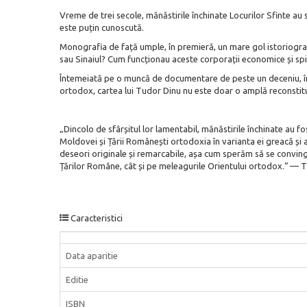
Vreme de trei secole, mănăstirile închinate Locurilor Sfinte au 
este puțin cunoscută.
Monografia de față umple, în premieră, un mare gol istoriografi
sau Sinaiul? Cum funcționau aceste corporații economice și spirit
Întemeiată pe o muncă de documentare de peste un deceniu, în ar
ortodox, cartea lui Tudor Dinu nu este doar o amplă reconstituir
„Dincolo de sfârșitul lor lamentabil, mănăstirile închinate au f
Moldovei și Țării Românești ortodoxia în varianta ei greacă și au
deseori originale și remarcabile, așa cum sperăm să se convingă 
Țărilor Române, cât și pe meleagurile Orientului ortodox.“ 
Caracteristici
Data aparitie
Editie
ISBN