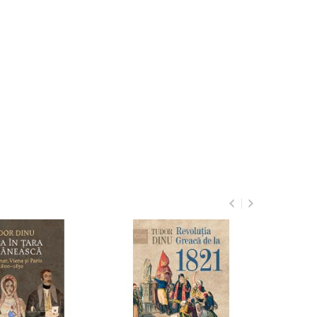
Oamenii epocii fanariote
:Chipuri din bisericile Tarii
Romanesti si Moldovei
80
51
lei