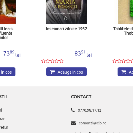
zilnice 1932
Tablitele de smarald ale lui
Roma
Thoth, Atlantul
R
51
00
83
37
lei
lei
ga in cos
Adauga in cos
TII
CONTACT
oi
0770.98.17.12
par
comenzi@clb.ro
 retur