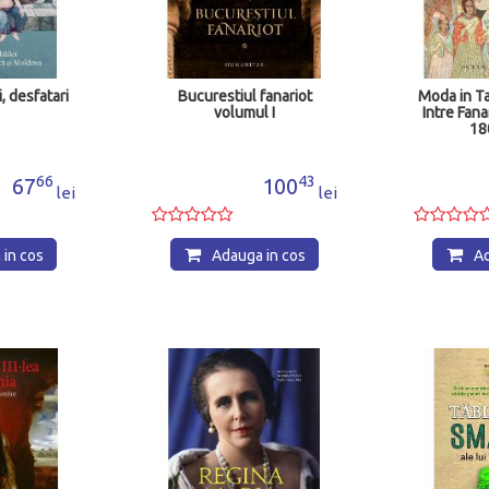
ul fanariot
Moda in Tara Romaneasca.
Revol
mul I
Intre Fanar, Viena si Paris,
1821 pe 
1800-1850
si 
43
29
100
79
lei
lei
ga in cos
Adauga in cos