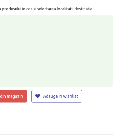
rodusului in cos si selectarea localitatii destinatie.
 din magazin
Adauga in wishlist