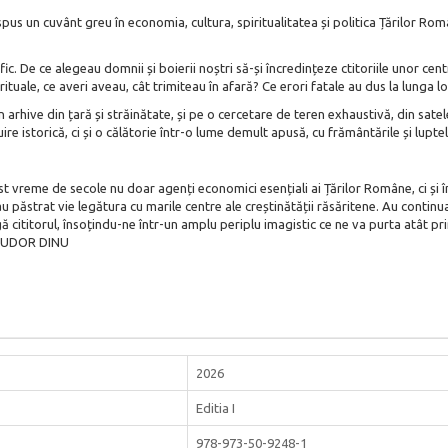
spus un cuvânt greu în economia, cultura, spiritualitatea și politica Țărilor Rom
c. De ce alegeau domnii și boierii noștri să-și încredințeze ctitoriile unor ce
uale, ce averi aveau, cât trimiteau în afară? Ce erori fatale au dus la lunga lor 
hive din țară și străinătate, și pe o cercetare de teren exhaustivă, din satel
e istorică, ci și o călătorie într-o lume demult apusă, cu frământările și luptel
ost vreme de secole nu doar agenți economici esențiali ai Țărilor Române, ci și 
 păstrat vie legătura cu marile centre ale creștinătății răsăritene. Au continua
cititorul, însoțindu-ne într-un amplu periplu imagistic ce ne va purta atât prin
— TUDOR DINU
2026
Editia I
978-973-50-9248-1