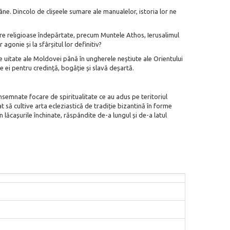
âne. Dincolo de clișeele sumare ale manualelor, istoria lor ne
ntre religioase îndepărtate, precum Muntele Athos, Ierusalimul
agonie și la sfârșitul lor definitiv?
e uitate ale Moldovei până în ungherele neștiute ale Orientului
e ei pentru credință, bogăție și slavă deșartă.
însemnate focare de spiritualitate ce au adus pe teritoriul
t să cultive arta ecleziastică de tradiție bizantină în forme
 lăcașurile închinate, răspândite de-a lungul și de-a latul