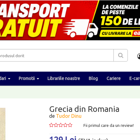
ari
Promotii
Librariile noastre
Blog
Cariere
E-car
Grecia din Romania
de
Tudor Dinu
Fii primul care da un review!
129 Lei