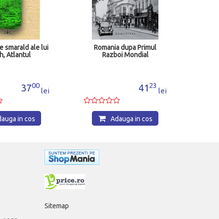
Adauga in cos
nia dupa Primul
azboi Mondial
23
41
lei
Adauga in cos
Sitemap