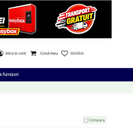
Intra in cont
Cosul meu
Wishlist
e furnizori
Compara