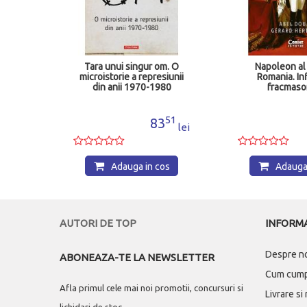
r om. O
Napoleon al III lea si
Insemnari 
resiunii
Romania. Influenta
-1980
fracmasonilor
51
89
83
73
lei
lei
 cos
Adauga in cos
Adau
AUTORI DE TOP
INFORMA
Despre n
ABONEAZA-TE LA NEWSLETTER
Cum cum
Afla primul cele mai noi promotii, concursuri si
Livrare si