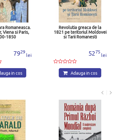
Adauga in cos
utia greaca de la
teritoriul Moldovei
Tarii Romanesti
75
52
lei
Adauga in cos
Economie, coruptie si
politica in Romania lui
Nicolae Ceausescu
90
49
lei