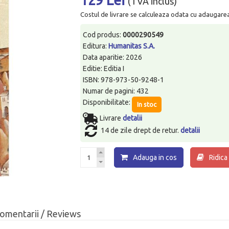
(TVA inclus)
Costul de livrare se calculeaza odata cu adaugarea p
Cod produs:
0000290549
Editura:
Humanitas S.A.
Data aparitie: 2026
Editie: Editia I
ISBN: 978-973-50-9248-1
Numar de pagini: 432
Disponibilitate:
In stoc
Livrare
detalii
14 de zile drept de retur.
detalii
Adauga in cos
Ridica
omentarii / Reviews