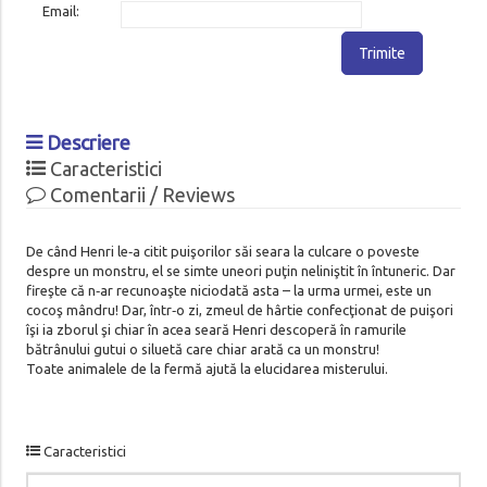
Email:
Trimite
Descriere
Caracteristici
Comentarii / Reviews
De când Henri le‑a citit puişorilor săi seara la culcare o poveste
despre un monstru, el se simte uneori puţin neliniştit în întuneric. Dar
fireşte că n‑ar recunoaşte niciodată asta – la urma urmei, este un
cocoş mândru! Dar, într‑o zi, zmeul de hârtie confecţionat de puişori
îşi ia zborul şi chiar în acea seară Henri descoperă în ramurile
bătrânului gutui o siluetă care chiar arată ca un monstru!
Toate animalele de la fermă ajută la elucidarea misterului.
Caracteristici