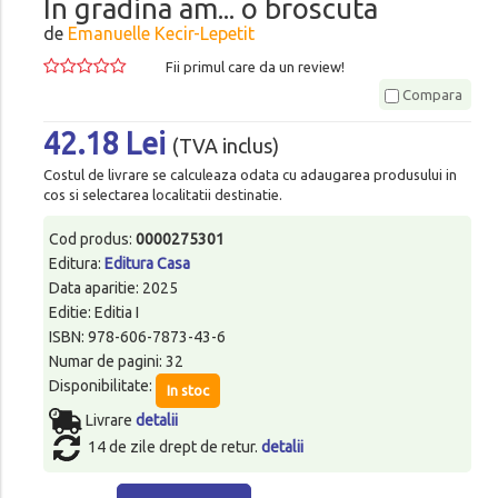
In gradina am... o broscuta
de
Emanuelle Kecir-Lepetit
Fii primul care da un review!
Compara
42.18 Lei
(TVA inclus)
Costul de livrare se calculeaza odata cu adaugarea produsului in
cos si selectarea localitatii destinatie.
Cod produs:
0000275301
Editura:
Editura Casa
Data aparitie: 2025
Editie: Editia I
ISBN: 978-606-7873-43-6
Numar de pagini: 32
Disponibilitate:
In stoc
Livrare
detalii
14 de zile drept de retur.
detalii