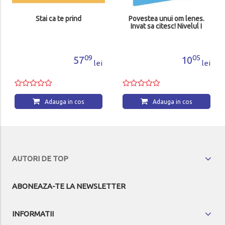
Stai ca te prind
Povestea unui om lenes.
Invat sa citesc! Nivelul I
09
05
57
10
lei
lei
Adauga in cos
Adauga in cos
AUTORI DE TOP
ABONEAZA-TE LA NEWSLETTER
INFORMATII