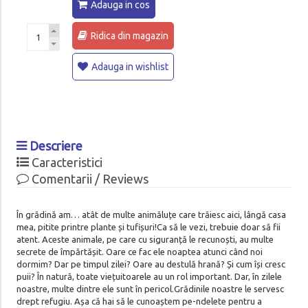
Adauga in cos
Ridica din magazin
Adauga in wishlist
Descriere
Caracteristici
Comentarii / Reviews
În grădină am… atât de multe animăluțe care trăiesc aici, lângă casa
mea, pitite printre plante și tufișuri!Ca să le vezi, trebuie doar să fii
atent. Aceste animale, pe care cu siguranță le recunoști, au multe
secrete de împărtășit. Oare ce fac ele noaptea atunci când noi
dormim? Dar pe timpul zilei? Oare au destulă hrană? Și cum își cresc
puii? În natură, toate viețuitoarele au un rol important. Dar, în zilele
noastre, multe dintre ele sunt în pericol.Grădinile noastre le servesc
drept refugiu. Așa că hai să le cunoaștem pe-ndelete pentru a