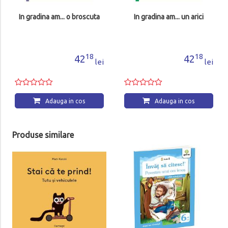
In gradina am... o broscuta
In gradina am... un arici
18
18
42
42
lei
lei
Adauga in cos
Adauga in cos
Produse similare