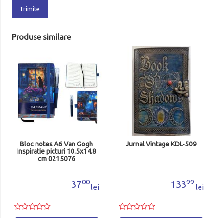
Trimite
Produse similare
Bloc notes A6 Van Gogh
Jurnal Vintage KDL-509
Inspiratie picturi 10.5x14.8
cm 0215076
00
99
37
133
lei
lei