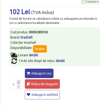
Compara
102 Lei
(TVA inclus)
Costul de livrare se calculeaza odata cu adaugarea produsului in
cos si selectarea localitatii destinatie.
Cod produs:
0000289336
Brand:
Krashell
Colectie: Krashell
Disponibilitate:
In stoc
Livrare
detalii
14 de zile drept de retur.
detalii
Adauga in cos
Ridica din magazin
Adauga in wishlist