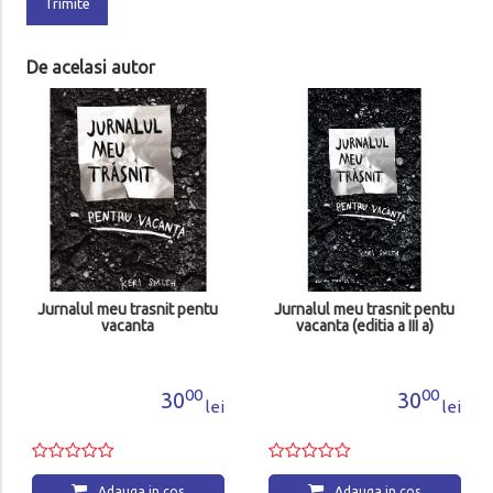
Trimite
De acelasi autor
rasnit pentu
Jurnalul meu trasnit pentu
Jurnalul meu tras
nta
vacanta (editia a III a)
vacanta
00
00
30
30
lei
lei
a in cos
Adauga in cos
Adauga i