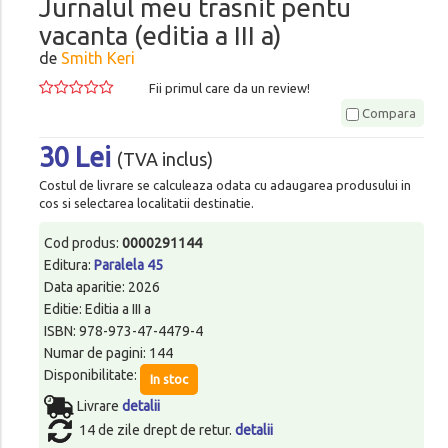
Jurnalul meu trasnit pentu
vacanta (editia a III a)
de
Smith Keri
Fii primul care da un review!
Compara
30 Lei
(TVA inclus)
Costul de livrare se calculeaza odata cu adaugarea produsului in
cos si selectarea localitatii destinatie.
Cod produs:
0000291144
Editura:
Paralela 45
Data aparitie: 2026
Editie: Editia a III a
ISBN: 978-973-47-4479-4
Numar de pagini: 144
Disponibilitate:
In stoc
Livrare
detalii
14 de zile drept de retur.
detalii