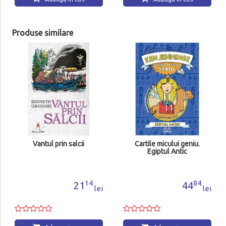
Produse similare
Tez
Vantul prin salcii
Cartile micului geniu.
Egiptul Antic
14
84
21
44
lei
lei