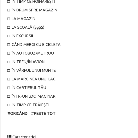
□ ÎN TIMP CE HOINĂREȘTI
□ ÎN DRUM SPRE MAGAZIN
□ LA MAGAZIN
□ LA ȘCOALĂ (ȘȘȘȘ)
□ ÎN EXCURSII
□ CÂND MERGI CU BICICLETA
□ ÎN AUTOBUZ/METROU
□ ÎN TREN/ÎN AVION
□ ÎN VÂRFUL UNUI MUNTE
□ LA MARGINEA UNUI LAC
□ ÎN CARTIERUL TĂU
□ ÎNTR-UN LOC IMAGINAR
□ ÎN TIMP CE TRĂIEȘTI
#ORICÂND #PESTE TOT
Caracteristici