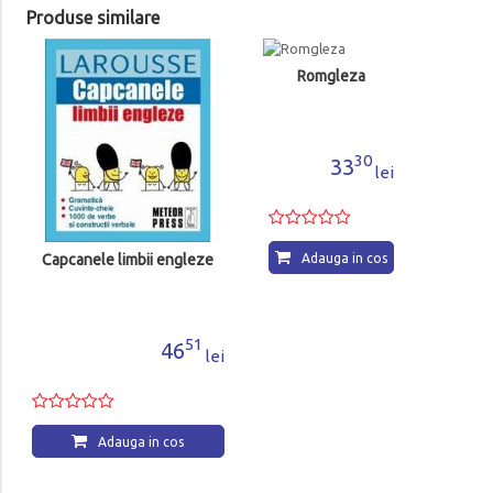
Produse similare
Romgleza
30
33
lei
Capcanele limbii engleze
Adauga in cos
51
46
lei
Adauga in cos