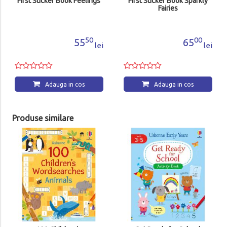
First Sticker Book Feelings
First Sticker Book Sparkly
Fairies
50
00
55
65
lei
lei
Adauga in cos
Adauga in cos
Produse similare