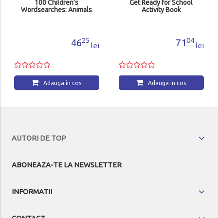
100 Children’s
Get Ready for School
Wordsearches: Animals
Activity Book
25
04
46
71
lei
lei
Adauga in cos
Adauga in cos
AUTORI DE TOP
ABONEAZA-TE LA NEWSLETTER
INFORMATII