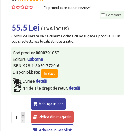
Fii primul care da un review!
Compara
55.5 Lei
(TVA inclus)
Costul de livrare se calculeaza odata cu adaugarea produsului in
cos si selectarea localitatii destinatie.
Cod produs:
0000291057
Editura:
Usborne
ISBN: 978-1-8050-7720-6
Disponibilitate:
In stoc
Livrare
detalii
14 de zile drept de retur.
detalii
Adauga in cos
Ridica din magazin
Adauga in wishlist