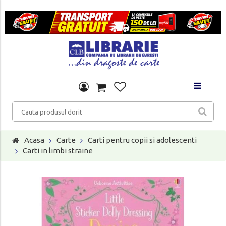
Acasa
Carte
Carti pentru copii si adolescenti
Carti in limbi straine