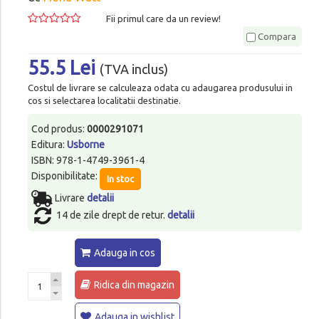
Fii primul care da un review!
Compara
55.5 Lei
(TVA inclus)
Costul de livrare se calculeaza odata cu adaugarea produsului in
cos si selectarea localitatii destinatie.
Cod produs:
0000291071
Editura:
Usborne
ISBN: 978-1-4749-3961-4
Disponibilitate:
In stoc
Livrare
detalii
14 de zile drept de retur.
detalii
Adauga in cos
Ridica din magazin
Adauga in wishlist