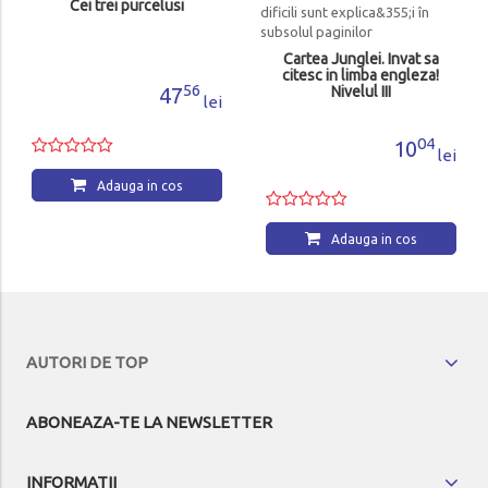
Cei trei purcelusi
Cartea Junglei. Invat sa
citesc in limba engleza!
56
47
Nivelul III
lei
04
10
lei
Adauga in cos
Adauga in cos
AUTORI DE TOP
ABONEAZA-TE LA NEWSLETTER
INFORMATII