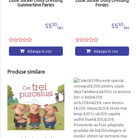
Little Sticker Dolly Dressing
Little Sticker Dolly Dressing
Summertime Fairies
Ponies
50
50
55
55
lei
lei
Adauga in cos
Adauga in cos
Produse similare