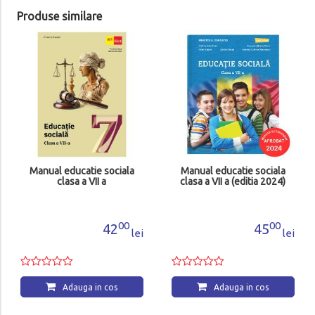
Produse similare
Manual educatie sociala
Manual educatie sociala
clasa a VII a
clasa a VII a (editia 2024)
00
00
42
45
lei
lei
Adauga in cos
Adauga in cos