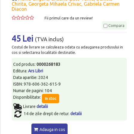
Chirita, Georgeta Mihaela Crivac, Gabriela Carmen
Diacon
Fii primul care da un review!
Compara
45 Lei
(TVA inclus)
Costul de livrare se calculeaza odata cu adaugarea produsului in
cos si selectarea localitatii destinatie.
Cod produs:
0000268183
Editura:
Ars Libri
Data aparitie: 2024
ISBN: 978-606-362-615-9
Numar de pagini: 104
Disponibilitate:
In stoc
Livrare
detalii
14 de zile drept de retur.
detalii
Adauga in cos