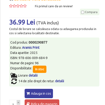
Fii primul care da un review!
Compara
36.99 Lei
(TVA inclus)
Costul de livrare se calculeaza odata cu adaugarea produsului in
cos si selectarea localitatii destinatie.
Cod produs:
0000290877
Editura:
Aramis Print
Data aparitie: 2025
ISBN: 978-606-009-684-9
Numar de pagini: 96
Disponibilitate:
In stoc
Livrare
detalii
14 de zile drept de retur.
detalii
Adauga in cos
Ridica din magazin