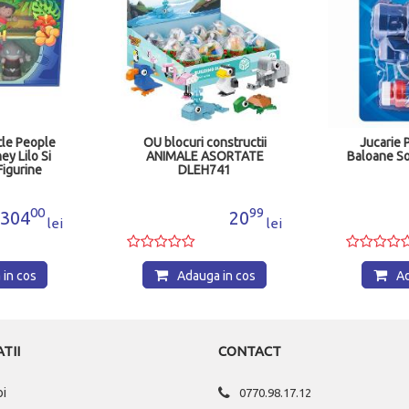
ttle People
OU blocuri constructii
Jucarie 
ey Lilo Si
ANIMALE ASORTATE
Baloane S
Figurine
DLEH741
77
00
99
304
20
lei
lei
in cos
Adauga in cos
Ad
TII
CONTACT
oi
0770.98.17.12