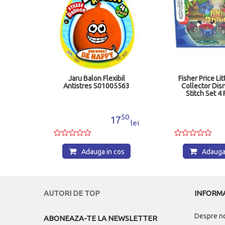
ofon
Jaru Balon Flexibil
Fisher Price Li
4
Antistres S01005563
Collector Disn
Stitch Set 4 
MTJFC
99
50
0
17
lei
lei
os
Adauga in cos
Adauga 
AUTORI DE TOP
INFORMA
Despre n
ABONEAZA-TE LA NEWSLETTER