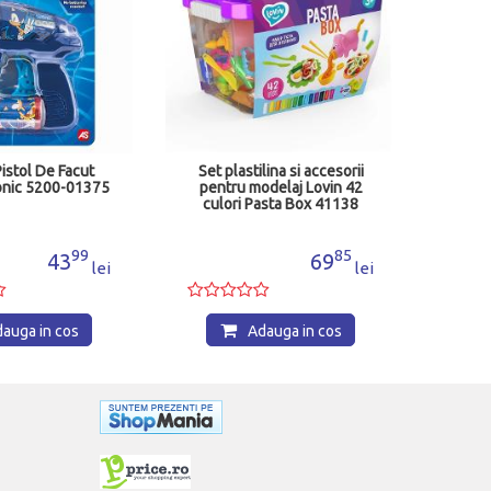
Pistol De Facut
Set plastilina si accesorii
onic 5200-01375
pentru modelaj Lovin 42
culori Pasta Box 41138
99
85
43
69
lei
lei
auga in cos
Adauga in cos