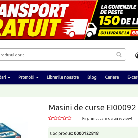
ari
Promotii
Librariile noastre
Blog
Cariere
E-car
Masini de curse EI00092
Fii primul care da un review!
Cod produs:
0000122818