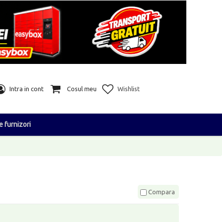
Intra in cont
Cosul meu
Wishlist
e furnizori
Compara