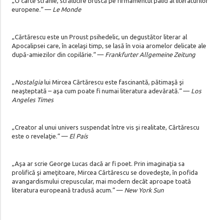
„O carte stranie, strălucire bruscă pe firmamentul palid al literaturilor
europene.“ —
Le Monde
„Cărtărescu este un Proust psihedelic, un degustător literar al
Apocalipsei care, în acelaşi timp, se lasă în voia aromelor delicate ale
după-amiezilor din copilărie.“ —
Frankfurter Allgemeine Zeitung
„
Nostalgia
lui Mircea Cărtărescu este fascinantă, pătimaşă şi
neaşteptată – aşa cum poate fi numai literatura adevărată.“ —
Los
Angeles Times
„Creator al unui univers suspendat între vis şi realitate, Cărtărescu
este o revelaţie.“ —
El País
„Aşa ar scrie George Lucas dacă ar fi poet. Prin imaginaţia sa
prolifică şi ameţitoare, Mircea Cărtărescu se dovedeşte, în pofida
avangardismului crepuscular, mai modern decât aproape toată
literatura europeană tradusă acum.“ —
New York Sun