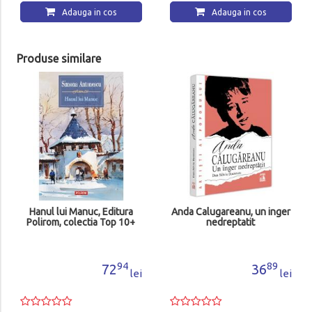
Adauga in cos
Adauga in cos
Produse similare
Hanul lui Manuc, Editura
Anda Calugareanu, un inger
Polirom, colectia Top 10+
nedreptatit
94
89
72
36
lei
lei