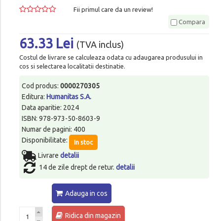
Fii primul care da un review!
Compara
63.33 Lei
(TVA inclus)
Costul de livrare se calculeaza odata cu adaugarea produsului in
cos si selectarea localitatii destinatie.
Cod produs:
0000270305
Editura:
Humanitas S.A.
Data aparitie: 2024
ISBN: 978-973-50-8603-9
Numar de pagini: 400
Disponibilitate:
In stoc
Livrare
detalii
14 de zile drept de retur.
detalii
Adauga in cos
Ridica din magazin