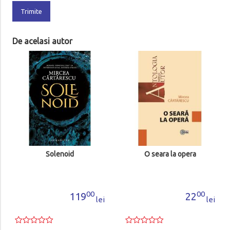
Trimite
De acelasi autor
Solenoid
O seara la opera
00
00
119
22
lei
lei