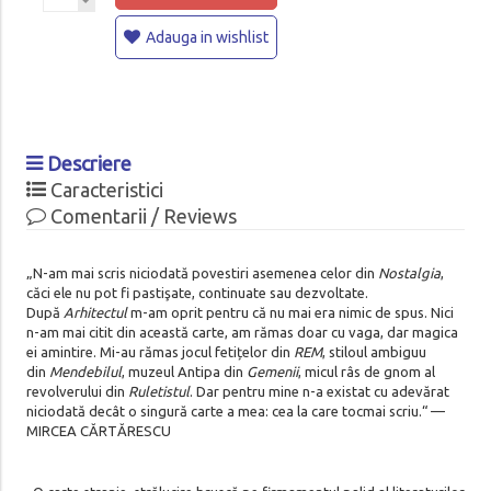
Adauga in wishlist
Descriere
Caracteristici
Comentarii / Reviews
„N-am mai scris niciodată povestiri asemenea celor din
Nostalgia
,
căci ele nu pot fi pastişate, continuate sau dezvoltate.
După
Arhitectul
m-am oprit pentru că nu mai era nimic de spus. Nici
n-am mai citit din această carte, am rămas doar cu vaga, dar magica
ei amintire. Mi-au rămas jocul fetițelor din
REM
, stiloul ambiguu
din
Mendebilul
, muzeul Antipa din
Gemenii
, micul râs de gnom al
revolverului din
Ruletistul
. Dar pentru mine n-a existat cu adevărat
niciodată decât o singură carte a mea: cea la care tocmai scriu.“ —
MIRCEA CĂRTĂRESCU