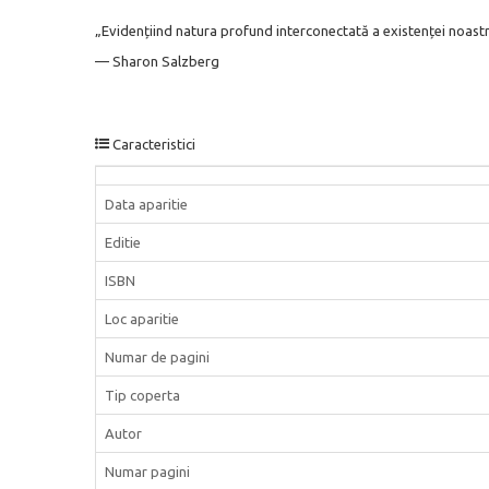
„Evidențiind natura profund interconectată a existenței noastre
— Sharon Salzberg
Caracteristici
Data aparitie
Editie
ISBN
Loc aparitie
Numar de pagini
Tip coperta
Autor
Numar pagini