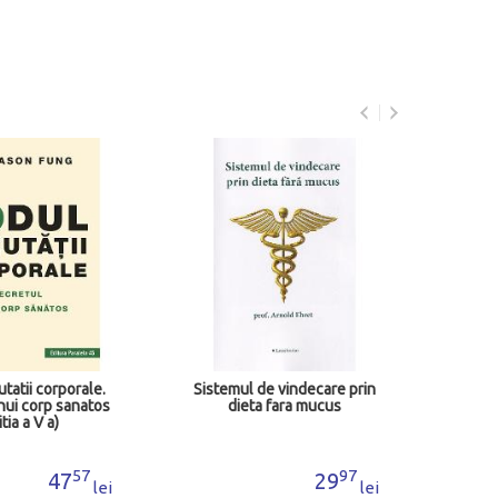
Revol
s
tii corporale.
Sistemul de vindecare prin
i corp sanatos
dieta fara mucus
a a V a)
57
97
47
29
lei
lei