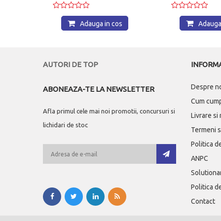
Adauga in cos
Adauga i
AUTORI DE TOP
INFORMA
Despre n
ABONEAZA-TE LA NEWSLETTER
Cum cum
Afla primul cele mai noi promotii, concursuri si
Livrare si
lichidari de stoc
Termeni si
Politica d
ANPC
Solutionar
Politica d
Contact