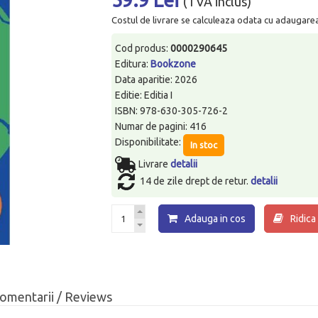
(TVA inclus)
Costul de livrare se calculeaza odata cu adaugarea p
Cod produs:
0000290645
Editura:
Bookzone
Data aparitie: 2026
Editie: Editia I
ISBN: 978-630-305-726-2
Numar de pagini: 416
Disponibilitate:
In stoc
Livrare
detalii
14 de zile drept de retur.
detalii
Adauga in cos
Ridica
omentarii / Reviews