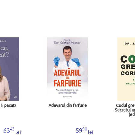
 pacat?
Adevarul din farfurie
Codul greuta
Secretul unu
(editi
43
90
63
59
lei
lei