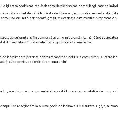
le îți arată problema reală: dezechilibrele sistemelor mai largi, care ne îmbol
de sănătate mintală până la vârsta de 40 de ani, iar unu din cinci este afectat
i corpul nostru nu funcționează greșit, ci exact așa cum trebuie: simptomele s
ă stresul și suferința nu înseamnă că avem o problemă internă. Când societate
stabilim echilibrul în sistemele mai largi din care facem parte.
in de instrumente practice pentru refacerea sinelui și a comunității. O carte in
 soluții clare pentru redobândirea controlului.
ractic; leacul suprem recomandat în această lucrare remarcabilă este compas
 faptul că reacționăm la o lume profund bolnavă. Cu claritate și grijă, autoar