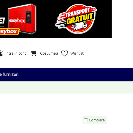
Intra in cont
Cosul meu
Wishlist
e furnizori
Compara