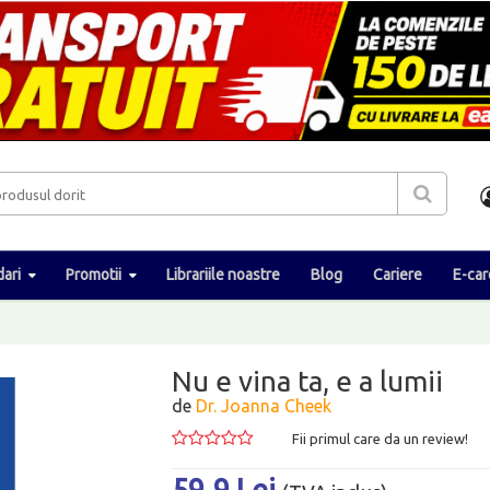
ari
Promotii
Librariile noastre
Blog
Cariere
E-car
Nu e vina ta, e a lumii
de
Dr. Joanna Cheek
Fii primul care da un review!
59.9 Lei