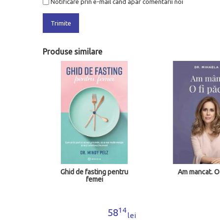
Notificare prin e-mail cand apar comentarii noi
Trimite
Produse similare
Ghid de fasting pentru
Am mancat. O fi
femei
0
14
58
lei
lei