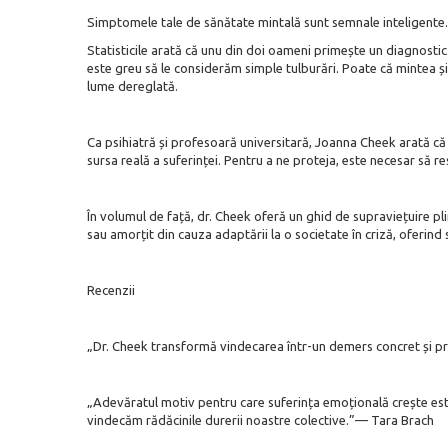
Simptomele tale de sănătate mintală sunt semnale inteligente. E
Statisticile arată că unu din doi oameni primește un diagnostic 
este greu să le considerăm simple tulburări. Poate că mintea ș
lume dereglată.
Ca psihiatră și profesoară universitară, Joanna Cheek arată c
sursa reală a suferinței. Pentru a ne proteja, este necesar să re
În volumul de față, dr. Cheek oferă un ghid de supraviețuire pl
sau amorțit din cauza adaptării la o societate în criză, oferind
Recenzii
„Dr. Cheek transformă vindecarea într-un demers concret și p
„Adevăratul motiv pentru care suferința emoțională crește este
vindecăm rădăcinile durerii noastre colective.”— Tara Brach