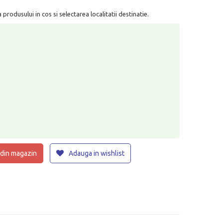
rodusului in cos si selectarea localitatii destinatie.
 din magazin
Adauga in wishlist