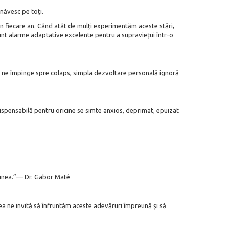
năvesc pe toți.
 în fiecare an. Când atât de mulți experimentăm aceste stări,
unt alarme adaptative excelente pentru a supraviețui într-o
a ne împinge spre colaps, simpla dezvoltare personală ignoră
dispensabilă pentru oricine se simte anxios, deprimat, epuizat
iunea.”— Dr. Gabor Maté
ea ne invită să înfruntăm aceste adevăruri împreună și să