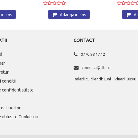
n cos
Adauga in cos
Adau
TII
CONTACT
oi
0770.98.17.12
par
comenzi@clb.ro
 retur
Relatii cu clientii: Luni - Vineri: 08:00
 conditii
e confidentialitate
ea litigiilor
e utilizare Cookie-uri