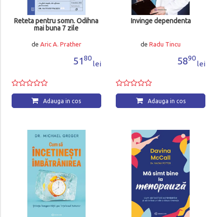
Reteta pentru somn. Odihna
Invinge dependenta
mai buna 7 zile
de
Aric A. Prather
de
Radu Tincu
80
90
51
58
lei
lei
Adauga in cos
Adauga in cos