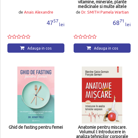
vitamine, minerale, plante
medicinale si multe altele
de
Anais Alexandre
de
Dr. SMITH Pamela Wartian
57
71
47
68
lei
lei
Adauga in cos
Adauga in cos
Ghid de fasting pentru femei
Anatomie pentru miscare.
Volumul I: Introducere in
analiza tehnicilor corporale