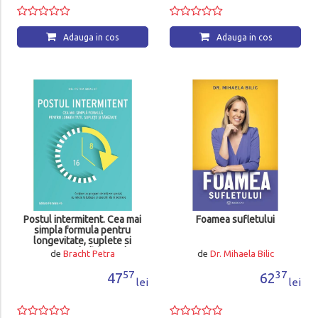
Adauga in cos
Adauga in cos
Postul intermitent. Cea mai
Foamea sufletului
simpla formula pentru
longevitate, suplete si
sanatate (editia a II a)
de
Bracht Petra
de
Dr. Mihaela Bilic
57
37
47
62
lei
lei