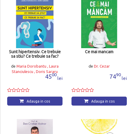
Sunt hipertensiv. Ce trebuie
Ce mai mancam
sa stiu? Ce trebuie sa fac?
de
Maria Dorobantu , Laura
de
Dr. Cezar
Stanciulescu , Doris Sararu
00
90
45
74
lei
lei
Adauga in cos
Adauga in cos