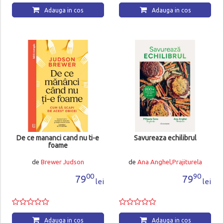
Adauga in cos
Adauga in cos
De ce mananci cand nu ti-e
Savureaza echilibrul
foame
de
Brewer Judson
de
Ana Anghel,Prajiturela
00
90
79
79
lei
lei
Adauga in cos
Adauga in cos