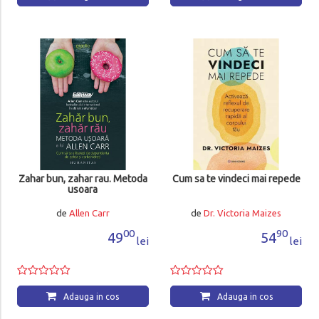
Zahar bun, zahar rau. Metoda
Cum sa te vindeci mai repede
usoara
de
Allen Carr
de
Dr. Victoria Maizes
00
90
49
54
lei
lei
Adauga in cos
Adauga in cos