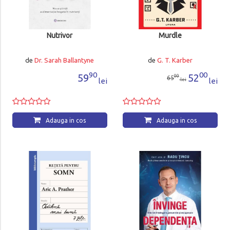
Nutrivor
Murdle
de
Dr. Sarah Ballantyne
de
G. T. Karber
90
00
59
52
00
65
lei
lei
lei
Adauga in cos
Adauga in cos