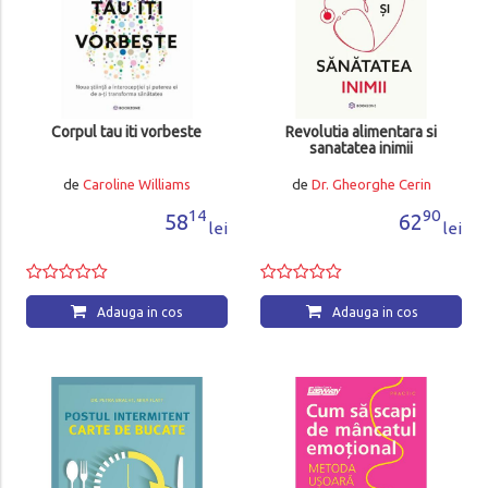
Corpul tau iti vorbeste
Revolutia alimentara si
sanatatea inimii
de
Caroline Williams
de
Dr. Gheorghe Cerin
14
90
58
62
lei
lei
Adauga in cos
Adauga in cos