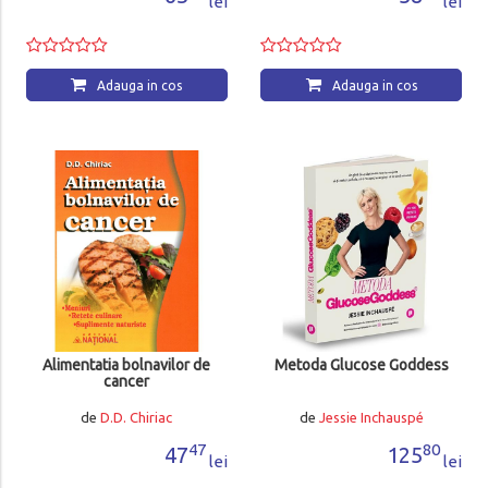
lei
lei
Adauga in cos
Adauga in cos
Alimentatia bolnavilor de
Metoda Glucose Goddess
cancer
de
D.D. Chiriac
de
Jessie Inchauspé
47
80
47
125
lei
lei