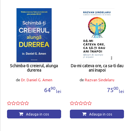
Schimba-ti creierul, alunga
Da-mi cateva ore, ca sa-ti dau
durerea
ani inapoi
de
Dr. Daniel G. Amen
de
Razvan Sindelaru
90
00
64
75
lei
lei
Adauga in cos
Adauga in cos