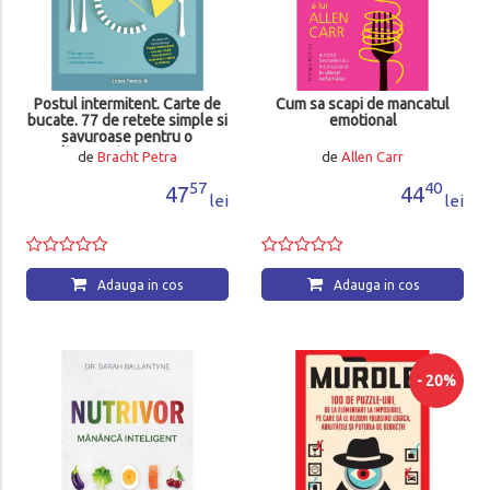
Postul intermitent. Carte de
Cum sa scapi de mancatul
bucate. 77 de retete simple si
emotional
savuroase pentru o
alimentatie sanatoasa
de
Bracht Petra
de
Allen Carr
57
40
47
44
lei
lei
Adauga in cos
Adauga in cos
- 20%