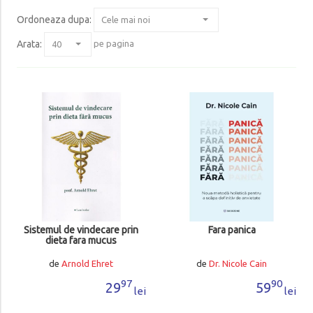
Ordoneaza dupa
:
Arata:
pe pagina
Sistemul de vindecare prin
Fara panica
dieta fara mucus
de
Arnold Ehret
de
Dr. Nicole Cain
97
90
29
59
lei
lei