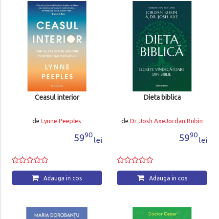
Ceasul interior
Dieta biblica
de
Lynne Peeples
de
Dr. Josh AxeJordan Rubin
90
90
59
59
lei
lei
Adauga in cos
Adauga in cos