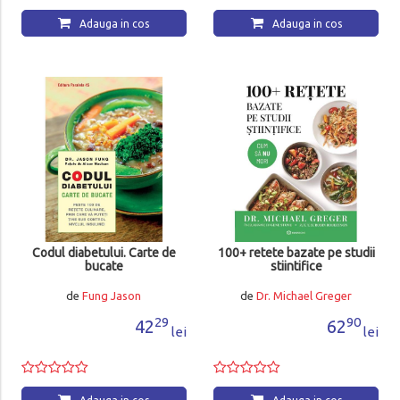
Adauga in cos
Adauga in cos
Codul diabetului. Carte de
100+ retete bazate pe studii
bucate
stiintifice
de
Fung Jason
de
Dr. Michael Greger
29
90
42
62
lei
lei