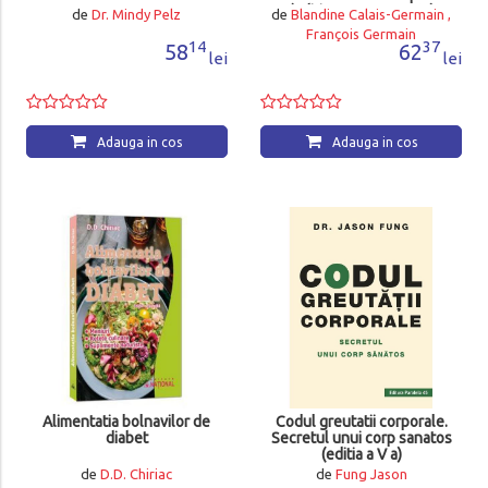
(editia a III-a revazuta)
de
Dr. Mindy Pelz
de
Blandine Calais-Germain ,
François Germain
14
37
58
62
lei
lei
Adauga in cos
Adauga in cos
Alimentatia bolnavilor de
Codul greutatii corporale.
diabet
Secretul unui corp sanatos
(editia a V a)
de
D.D. Chiriac
de
Fung Jason