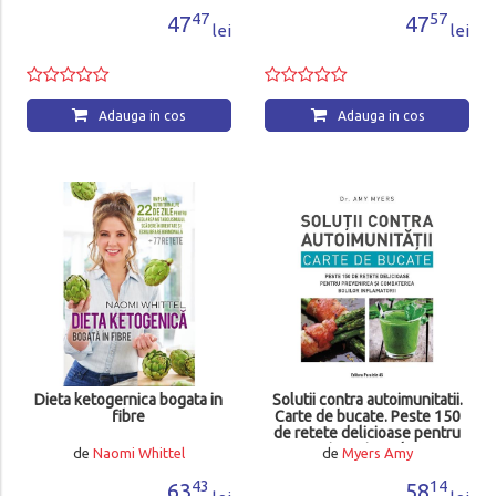
47
57
47
47
lei
lei
Adauga in cos
Adauga in cos
Dieta ketogernica bogata in
Solutii contra autoimunitatii.
fibre
Carte de bucate. Peste 150
de retete delicioase pentru
prevenirea si combaterea
de
Naomi Whittel
de
Myers Amy
bolilor inflamatorii (editia a II
a)
43
14
63
58