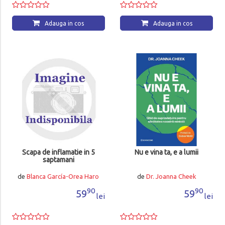
Adauga in cos
Adauga in cos
Scapa de inflamatie in 5
Nu e vina ta, e a lumii
saptamani
de
Blanca García-Orea Haro
de
Dr. Joanna Cheek
90
90
59
59
lei
lei