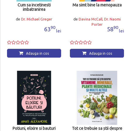
Cum sa incetinesti
Ma simt bine la menopauza
imbatranirea
de
Dr. Michael Greger
de
Davina McCall, Dr. Naomi
Porter
90
90
63
58
lei
lei
Adauga in cos
Adauga in cos
Potiuni, elixire si bauturi
Tot ce trebuie sa stii despre