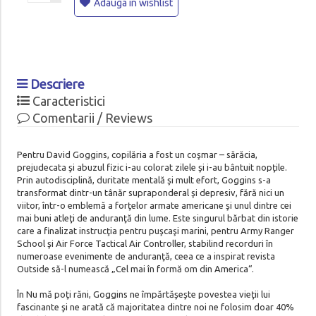
Adauga in wishlist
Descriere
Caracteristici
Comentarii / Reviews
Pentru David Goggins, copilăria a fost un coşmar – sărăcia,
prejudecata şi abuzul fizic i-au colorat zilele şi i-au bântuit nopţile.
Prin autodisciplină, duritate mentală şi mult efort, Goggins s-a
transformat dintr-un tânăr supraponderal şi depresiv, fără nici un
viitor, într-o emblemă a forţelor armate americane şi unul dintre cei
mai buni atleţi de anduranţă din lume. Este singurul bărbat din istorie
care a finalizat instrucţia pentru puşcaşi marini, pentru Army Ranger
School şi Air Force Tactical Air Controller, stabilind recorduri în
numeroase evenimente de anduranţă, ceea ce a inspirat revista
Outside să-l numească „Cel mai în formă om din America“.
În Nu mă poţi răni, Goggins ne împărtăşeşte povestea vieţii lui
fascinante şi ne arată că majoritatea dintre noi ne folosim doar 40%