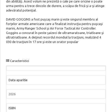
din abilităţi. Acest volum ne prezintă o cale pe care oricine o poate
urma pentru a trece dincolo de durere, a scăpa de frică şi a-şi atinge
adevăratul potenţial.
DAVID GOGGINS a fost puşcaş marin şi este singurul membru al
forţelor armate americane care a finalizat instrucţia pentru puşcaşi
marini, Army Ranger School şi Air Force Tactical Air Controller.
Goggins a concurat în peste şaizeci de ultramaratoane, triatloane şi
ultratriatloane. A deţinut recordul mondial la tracţiuni, realizând 4
030 de tracţiuni în 17 ore şi este un orator popular
Caracteristici
Data aparitie
2026
ISBN