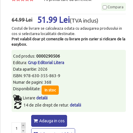
Compara
51.99 Lei
64.99 Lei
(TVA inclus)
Costul de livrare se calculeaza odata cu adaugarea produsului in
cos si selectarea localitatii destinatie.
Pret valabil doar pt comenzile cu livrare prin curier si ridicare de la
easybox.
Cod produs:
0000290506
Editura:
Grup Editorial Litera
Data aparitie: 2026
ISBN: 978-630-355-863-9
Numar de pagini: 368
Disponibilitate:
In stoc
Livrare
detalii
14 de zile drept de retur.
detalii
Adauga in cos