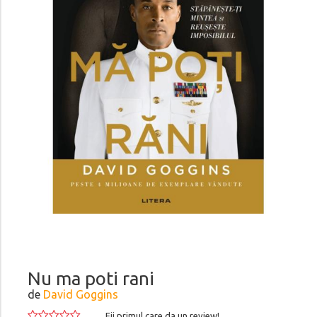
Nu ma poti rani
de
David Goggins
Fii primul care da un review!