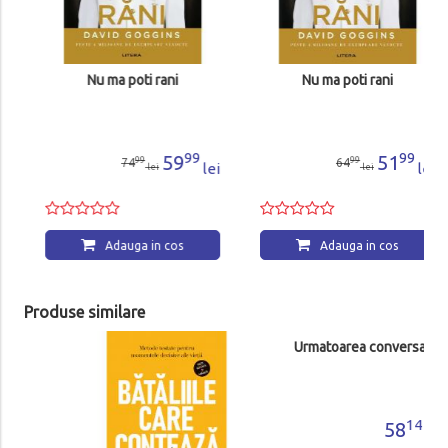
Nu ma poti rani
Nu ma poti rani
99
99
59
51
99
99
74
64
lei
lei
lei
lei
Adauga in cos
Adauga in cos
Produse similare