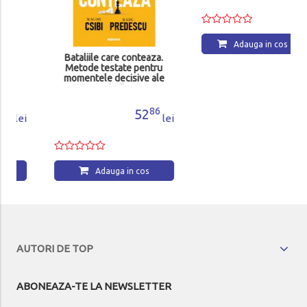
Bataliile care conteaza.
Urmatoarea conversatie
Metode testate pentru
momentele decisive ale
vietii
86
14
52
58
lei
lei
Adauga in cos
Adauga in cos
AUTORI DE TOP
ABONEAZA-TE LA NEWSLETTER