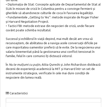
• Diplomația de Stat: Concepte aplicate de Departamentul de Stat al
SUA în misiuni de criză în Columbia pentru a convinge fermierii și
gherilele să abandoneze culturile de coca în favoarea legalității.
• Fundamentele „Getting to Yes”: metode inspirate de Roger Fisher
și Harvard Negotiation Project.
• Tactici FBI: metode extrase din negocieri de criză, unde fiecare
cuvânt poate schimba rezultatul.
Succesul și echilibrul în viață depind, mai mult decât am vrea să
recunoaștem, de abilitatea de a naviga acele conversații dificile pe
care majoritatea oamenilor preferă să le evite. De la negocierea unui
salariu binemeritat până la gestionarea unui conflict tensionat în
familie, felul în care comunici îți dictează viitorul.
În
Nu te mulțumi cu puțin
, Attia Qureshi și John Richardson distilează
decenii de experiență academică la MIT și Harvard într-un set de
instrumente strategice, verificate în cele mai dure condiții de
negociere din lumea reală.
Caracteristici