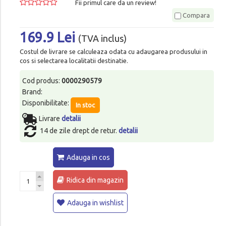
Fii primul care da un review!
Compara
169.9 Lei
(TVA inclus)
Costul de livrare se calculeaza odata cu adaugarea produsului in
cos si selectarea localitatii destinatie.
Cod produs:
0000290579
Brand:
Disponibilitate:
In stoc
Livrare
detalii
14 de zile drept de retur.
detalii
Adauga in cos
Ridica din magazin
Adauga in wishlist