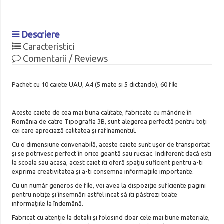
Descriere
Caracteristici
Comentarii / Reviews
Pachet cu 10 caiete UAU, A4 (5 mate si 5 dictando), 60 file
Aceste caiete de cea mai buna calitate, fabricate cu mândrie în
România de catre Tipografia 3B, sunt alegerea perfectă pentru toți
cei care apreciază calitatea și rafinamentul.
Cu o dimensiune convenabilă, aceste caiete sunt ușor de transportat
și se potrivesc perfect în orice geantă sau rucsac. Indiferent dacă esti
la scoala sau acasa, acest caiet iti oferă spațiu suficient pentru a-ti
exprima creativitatea și a-ti consemna informațiile importante.
Cu un număr generos de file, vei avea la dispoziție suficiente pagini
pentru notițe și însemnări astfel incat să iti păstrezi toate
informațiile la îndemână.
Fabricat cu atenție la detalii și folosind doar cele mai bune materiale,