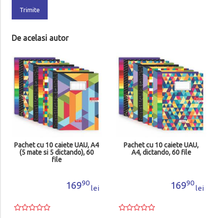
Trimite
De acelasi autor
Pachet cu 10 caiete UAU, A4
Pachet cu 10 caiete UAU,
(5 mate si 5 dictando), 60
A4, dictando, 60 file
file
90
90
169
169
lei
lei