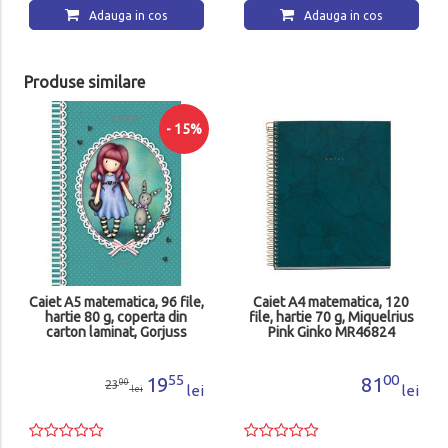
Adauga in cos
Adauga in cos
Produse similare
- 15%
Caiet A5 matematica, 96 file,
Caiet A4 matematica, 120
hartie 80 g, coperta din
file, hartie 70 g, Miquelrius
carton laminat, Gorjuss
Pink Ginko MR46824
1211631779
55
00
19
81
00
23
lei
lei
lei