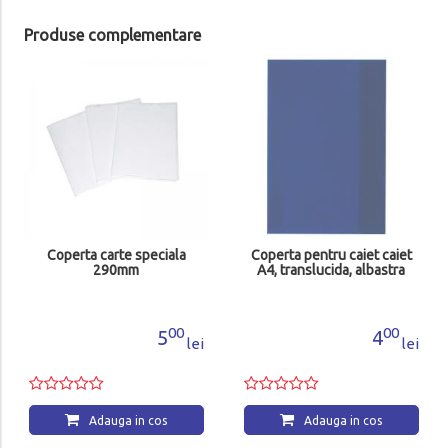
Produse complementare
Coperta carte speciala
Coperta pentru caiet caiet
290mm
A4, translucida, albastra
00
00
5
4
lei
lei
Adauga in cos
Adauga in cos