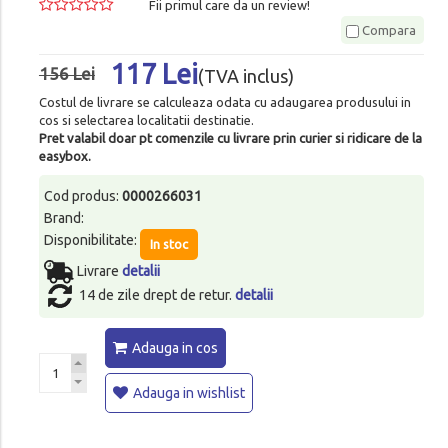
Fii primul care da un review!
Compara
117 Lei
156 Lei
(TVA inclus)
Costul de livrare se calculeaza odata cu adaugarea produsului in
cos si selectarea localitatii destinatie.
Pret valabil doar pt comenzile cu livrare prin curier si ridicare de la
easybox.
Cod produs:
0000266031
Brand:
Disponibilitate:
In stoc
Livrare
detalii
14 de zile drept de retur.
detalii
Adauga in cos
Adauga in wishlist