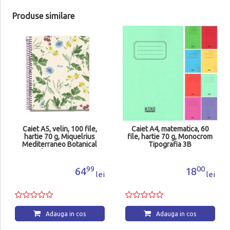
Produse similare
Caiet A5, velin, 100 file,
Caiet A4, matematica, 60
hartie 70 g, Miquelrius
file, hartie 70 g, Monocrom
Mediterraneo Botanical
Tipografia 3B
Flora MR4422
99
00
64
18
lei
lei
Adauga in cos
Adauga in cos