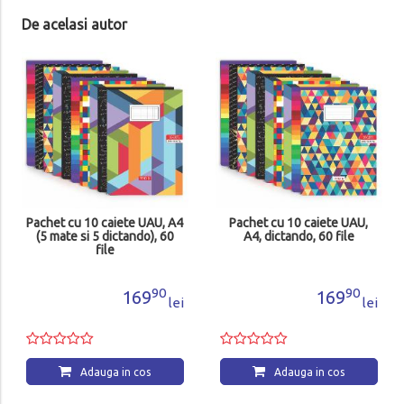
De acelasi autor
Pachet
A4, m
t cu 10 caiete UAU, A4
Pachet cu 10 caiete UAU,
mate si 5 dictando), 60
A4, dictando, 60 file
file
90
90
169
169
lei
lei
Adauga in cos
Adauga in cos