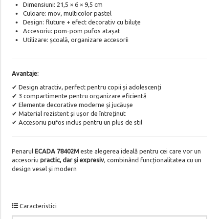
Dimensiuni: 21,5 × 6 × 9,5 cm
Culoare: mov, multicolor pastel
Design: fluture + efect decorativ cu biluțe
Accesoriu: pom-pom pufos atașat
Utilizare: școală, organizare accesorii
Avantaje:
✔ Design atractiv, perfect pentru copii și adolescenți
✔ 3 compartimente pentru organizare eficientă
✔ Elemente decorative moderne și jucăușe
✔ Material rezistent și ușor de întreținut
✔ Accesoriu pufos inclus pentru un plus de stil
Penarul
ECADA 78402M
este alegerea ideală pentru cei care vor un
accesoriu
practic, dar și expresiv
, combinând funcționalitatea cu un
design vesel și modern
Caracteristici