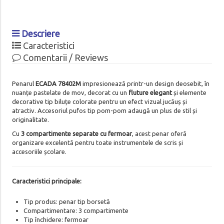
Descriere
Caracteristici
Comentarii / Reviews
Penarul
ECADA 78402M
impresionează printr-un design deosebit, în
nuanțe pastelate de mov, decorat cu un
fluture elegant
și elemente
decorative tip biluțe colorate pentru un efect vizual jucăuș și
atractiv. Accesoriul pufos tip pom-pom adaugă un plus de stil și
originalitate.
Cu
3 compartimente separate cu fermoar
, acest penar oferă
organizare excelentă pentru toate instrumentele de scris și
accesoriile școlare.
Caracteristici principale:
Tip produs: penar tip borsetă
Compartimentare: 3 compartimente
Tip închidere: fermoar