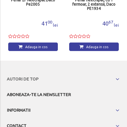
Penar 2F Neechipat Daco
Penar neechipat, cu 1
Pe2005
fermoar, 2 extensii, Daco
PE1934
00
67
41
40
lei
lei
Adauga in cos
Adauga in cos
AUTORI DE TOP
ABONEAZA-TE LA NEWSLETTER
INFORMATII
CONTACT