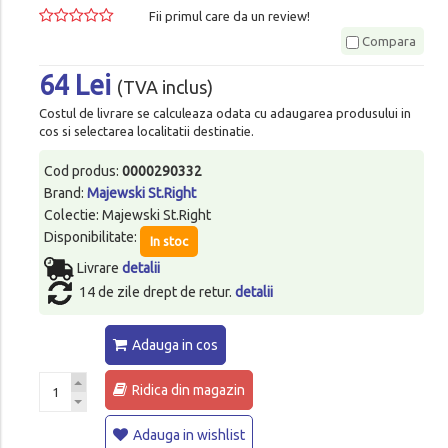
Fii primul care da un review!
Compara
64 Lei
(TVA inclus)
Costul de livrare se calculeaza odata cu adaugarea produsului in
cos si selectarea localitatii destinatie.
Cod produs:
0000290332
Brand:
Majewski St.Right
Colectie: Majewski St.Right
Disponibilitate:
In stoc
Livrare
detalii
14 de zile drept de retur.
detalii
Adauga in cos
Ridica din magazin
Adauga in wishlist