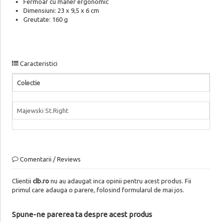
Fermoar cu maner ergonomic
Dimensiuni: 23 x 9,5 x 6 cm
Greutate: 160 g
Caracteristici
Colectie
Majewski St.Right
Comentarii / Reviews
Clientii
clb.ro
nu au adaugat inca opinii pentru acest produs. Fii
primul care adauga o parere, folosind formularul de mai jos.
Spune-ne parerea ta despre acest produs