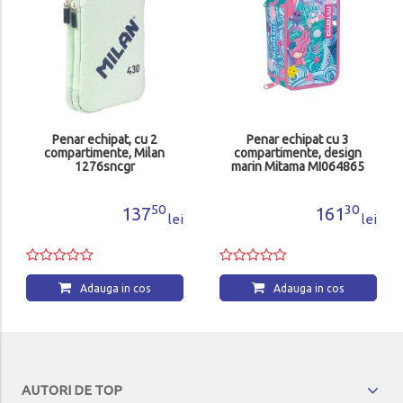
Penar echipat, cu 2
Penar echipat cu 3
compartimente, Milan
compartimente, design
1276sncgr
marin Mitama MI064865
50
30
137
161
lei
lei
Adauga in cos
Adauga in cos
AUTORI DE TOP