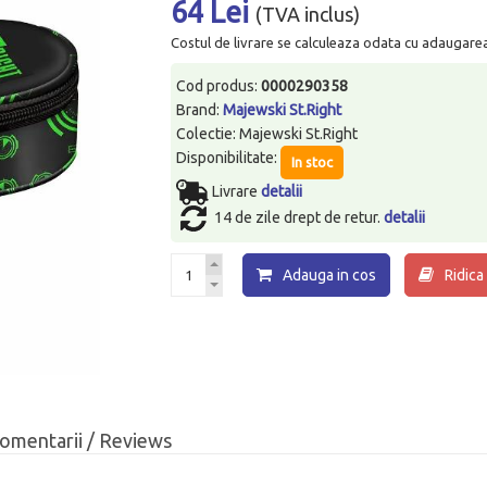
64 Lei
(TVA inclus)
Costul de livrare se calculeaza odata cu adaugarea p
Cod produs:
0000290358
Brand:
Majewski St.Right
Colectie: Majewski St.Right
Disponibilitate:
In stoc
Livrare
detalii
14 de zile drept de retur.
detalii
Adauga in cos
Ridica
omentarii / Reviews