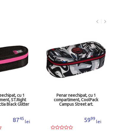
Pe
com
eechipat, cu 1
Penar neechipat, cu 1
ment, ST.Right
compartiment, CoolPack
tia Black Glitter
Campus Street art.
265858
F062706
45
99
87
59
lei
lei