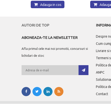
os
Adauga in cos
Adauga 
AUTORI DE TOP
INFORMA
Despre n
ABONEAZA-TE LA NEWSLETTER
Cum cum
Afla primul cele mai noi promotii, concursuri si
Livrare si
lichidari de stoc
Termeni si
Politica d
ANPC
Solutionar
Politica d
Contact