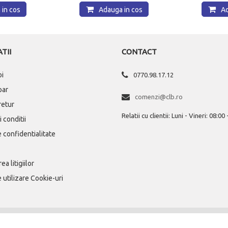
in cos
Adauga in cos
Ad
TII
CONTACT
oi
0770.98.17.12
par
comenzi@clb.ro
 retur
Relatii cu clientii: Luni - Vineri: 08:00
 conditii
e confidentialitate
ea litigiilor
e utilizare Cookie-uri
© Copyright 2025
COMPANIA DE LIBR