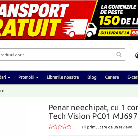
ari
Promotii
Librariile noastre
Blog
Cariere
E-car
re
Penar neechipat, cu 1 co
Tech Vision PC01 MJ69
Fii primul care da un review!