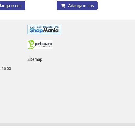
auga in cos
Adauga in cos
Sitemap
 - 16:00
ARII BUCURESTI SA
, CUI / Reg. Com. RO 361307/J40/6333/1992