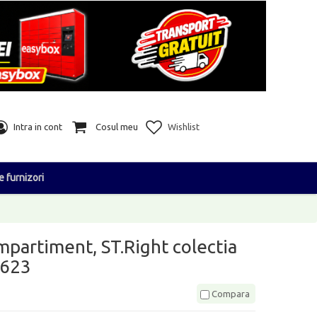
Intra in cont
Cosul meu
Wishlist
e furnizori
mpartiment, ST.Right colectia
7623
Compara