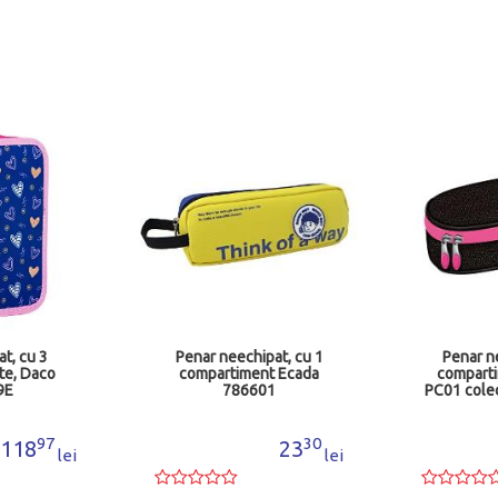
t, cu 3
Penar neechipat, cu 1
Penar n
te, Daco
compartiment Ecada
comparti
9E
786601
PC01 colec
MJ
97
30
118
23
lei
lei