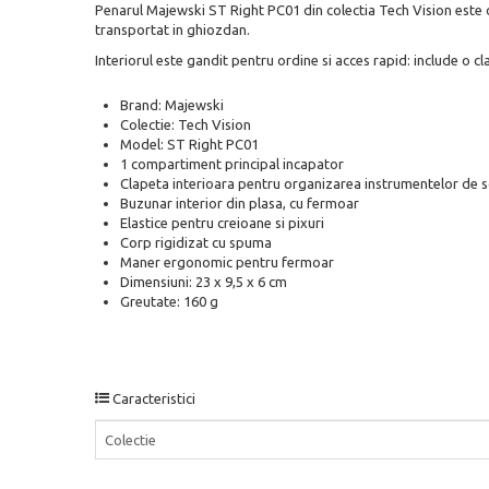
Penarul Majewski ST Right PC01 din colectia Tech Vision este o
transportat in ghiozdan.
Interiorul este gandit pentru ordine si acces rapid: include o c
Brand: Majewski
Colectie: Tech Vision
Model: ST Right PC01
1 compartiment principal incapator
Clapeta interioara pentru organizarea instrumentelor de s
Buzunar interior din plasa, cu fermoar
Elastice pentru creioane si pixuri
Corp rigidizat cu spuma
Maner ergonomic pentru fermoar
Dimensiuni: 23 x 9,5 x 6 cm
Greutate: 160 g
Caracteristici
Colectie