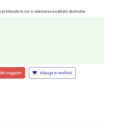
rodusului in cos si selectarea localitatii destinatie.
 din magazin
Adauga in wishlist