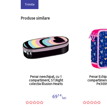
Trimite
Produse similare
u 2
Penar neechipat, cu 1
Penar Echipa
261
compartiment, ST.Right
compartimen
colectia Illusion Hearts
Pe300
MJ265790
94
14
6
69
lei
lei