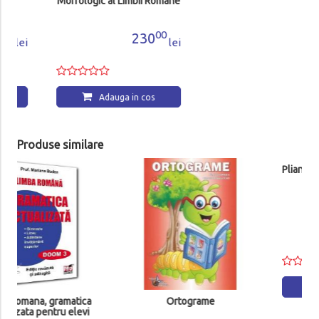
Morfologic al Limbii Romane
Invat sa exersez cu
Amadeus si Remi
00
50
230
47
lei
lei
Adauga in cos
Adauga in cos
Produse similare
Ortograme
Pliant limba romana - sintaxa
1