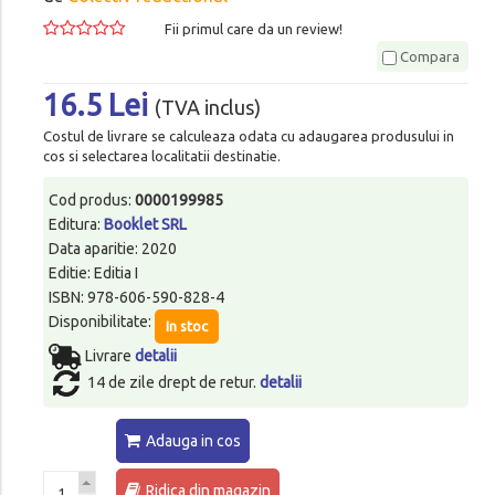
Fii primul care da un review!
Compara
16.5 Lei
(TVA inclus)
Costul de livrare se calculeaza odata cu adaugarea produsului in
cos si selectarea localitatii destinatie.
Cod produs:
0000199985
Editura:
Booklet SRL
Data aparitie: 2020
Editie: Editia I
ISBN: 978-606-590-828-4
Disponibilitate:
In stoc
Livrare
detalii
14 de zile drept de retur.
detalii
Adauga in cos
Ridica din magazin