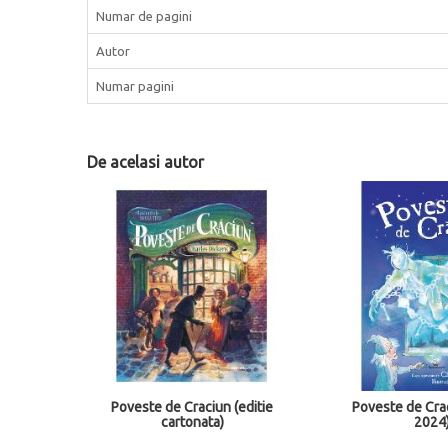
Numar de pagini
Autor
Numar pagini
De acelasi autor
editie
Poveste de Craciun (editia
Oliver Twist (edi
2024)
)