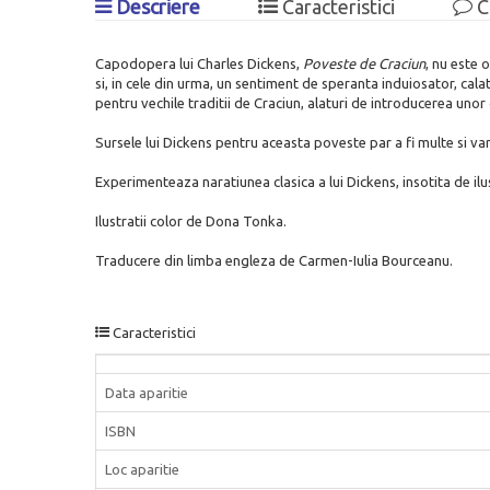
Descriere
Caracteristici
C
Capodopera lui Charles Dickens,
Poveste de Craciun
, nu este 
si, in cele din urma, un sentiment de speranta induiosator, cal
pentru vechile traditii de Craciun, alaturi de introducerea unor ob
Sursele lui Dickens pentru aceasta poveste par a fi multe si var
Experimenteaza naratiunea clasica a lui Dickens, insotita de ilus
Ilustratii color de Dona Tonka.
Traducere din limba engleza de Carmen-Iulia Bourceanu.
Caracteristici
Data aparitie
ISBN
Loc aparitie