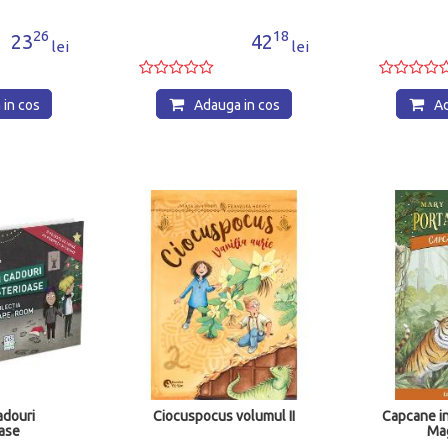
18
39
42
39
lei
lei
in cos
Adauga in cos
Ad
olumul II
Capcane in jungla. Portalul
Tot ce e coo
Magic nr. 19