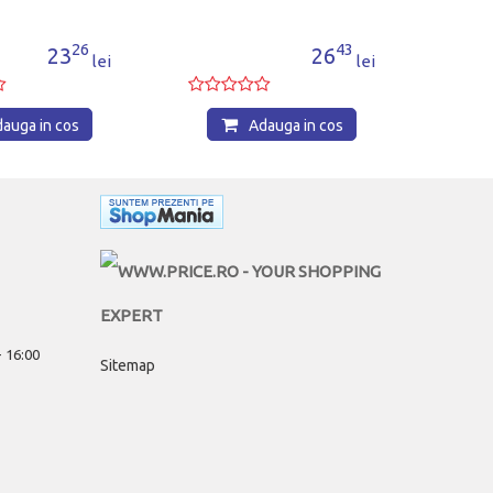
43
26
lei
auga in cos
 - 16:00
Sitemap