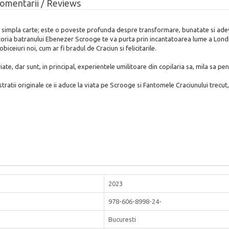
omentarii / Reviews
o simpla carte; este o poveste profunda despre transformare, bunatate si adeva
atoria batranului Ebenezer Scrooge te va purta prin incantatoarea lume a Londr
iceiuri noi, cum ar fi bradul de Craciun si felicitarile.
iate, dar sunt, in principal, experientele umilitoare din copilaria sa, mila sa p
tratii originale ce ii aduce la viata pe Scrooge si Fantomele Craciunului trecut, 
2023
978-606-8998-24-
Bucuresti