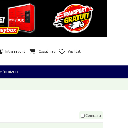
Intra in cont
Cosul meu
Wishlist
e furnizori
Compara