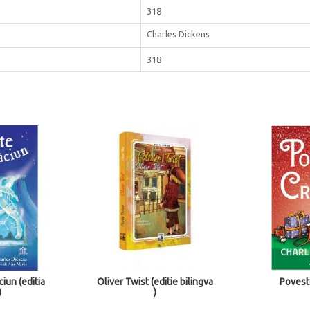
318
Charles Dickens
318
tie bilingva
Poveste de Craciun
Maril