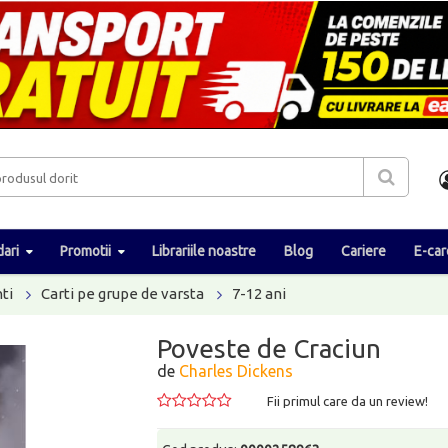
ari
Promotii
Librariile noastre
Blog
Cariere
E-car
ti
Carti pe grupe de varsta
7-12 ani
Poveste de Craciun
de
Charles Dickens
Fii primul care da un review!