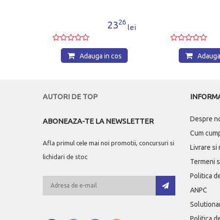
26
37
3
62
lei
lei
os
Adauga in cos
Adauga 
AUTORI DE TOP
INFORMA
Despre n
ABONEAZA-TE LA NEWSLETTER
Cum cum
Afla primul cele mai noi promotii, concursuri si
Livrare si
lichidari de stoc
Termeni si
Politica d
ANPC
Solutionar
Politica d