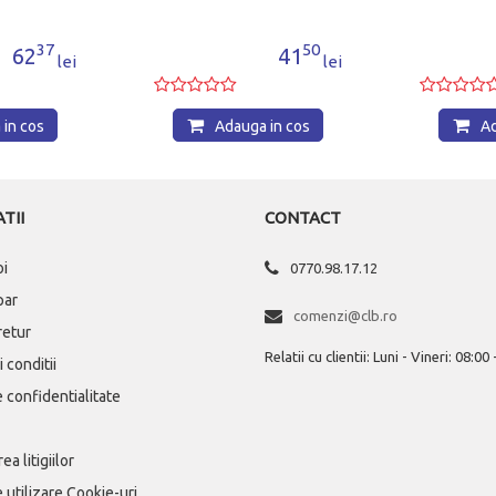
50
26
41
23
lei
lei
in cos
Adauga in cos
Ad
TII
CONTACT
oi
0770.98.17.12
par
comenzi@clb.ro
 retur
Relatii cu clientii: Luni - Vineri: 08:00
 conditii
e confidentialitate
ea litigiilor
e utilizare Cookie-uri