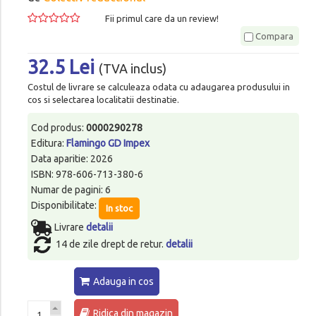
Fii primul care da un review!
Compara
32.5 Lei
(TVA inclus)
Costul de livrare se calculeaza odata cu adaugarea produsului in
cos si selectarea localitatii destinatie.
Cod produs:
0000290278
Editura:
Flamingo GD Impex
Data aparitie: 2026
ISBN: 978-606-713-380-6
Numar de pagini: 6
Disponibilitate:
In stoc
Livrare
detalii
14 de zile drept de retur.
detalii
Adauga in cos
Ridica din magazin