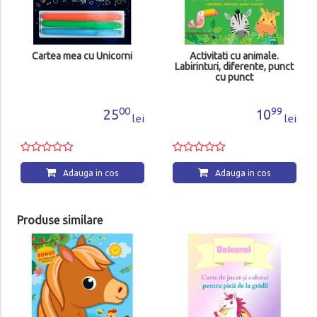
Cartea mea cu Unicorni
Activitati cu animale.
Labirinturi, diferente, punct
cu punct
00
99
25
10
lei
lei
Adauga in cos
Adauga in cos
Produse similare