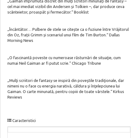
„Gaiman împrumută discret din mulți scriitori minunați de fantasy –
cel mai imediat vizibil din Andersen și Tolkien –, dar produce ceva
scânteietor, proaspăt și fermecător.“ Booklist
„Încântător… Pulbere de stele se citește ca o fuziune între Vrăjitorul
din Oz, frații Grimm și scenariul unui film de Tim Burton.“ Dallas
Morning News
„O fascinantă poveste cu numeroase răsturnări de situaţie, cum
numai Neil Gaiman ar fi putut scrie.“ Chicago Tribune
„Mulţi scriitori de fantasy se inspiră din poveştile tradiţionale, dar
nimeni nu o face cu energia narativă, căldura şi înţelepciunea lui
Gaiman. O carte minunată, pentru copiii de toate vârstele.“ Kirkus
Reviews
Caracteristici