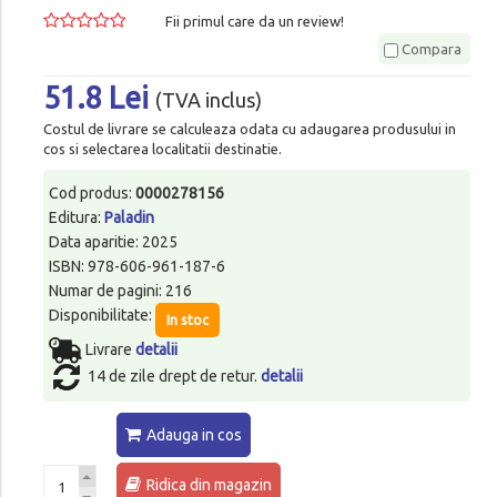
Fii primul care da un review!
Compara
51.8 Lei
(TVA inclus)
Costul de livrare se calculeaza odata cu adaugarea produsului in
cos si selectarea localitatii destinatie.
Cod produs:
0000278156
Editura:
Paladin
Data aparitie: 2025
ISBN: 978-606-961-187-6
Numar de pagini: 216
Disponibilitate:
In stoc
Livrare
detalii
14 de zile drept de retur.
detalii
Adauga in cos
Ridica din magazin