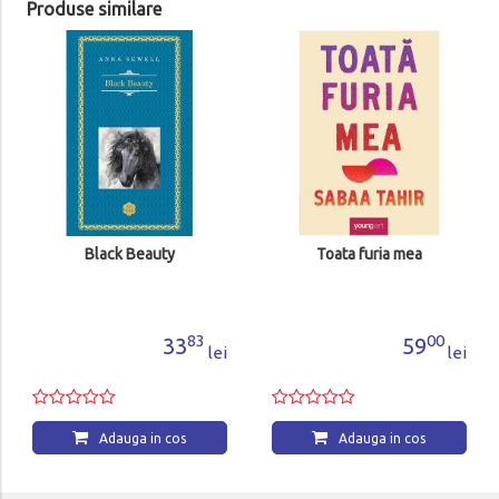
Produse similare
Black Beauty
Toata furia mea
83
00
33
59
lei
lei
Adauga in cos
Adauga in cos