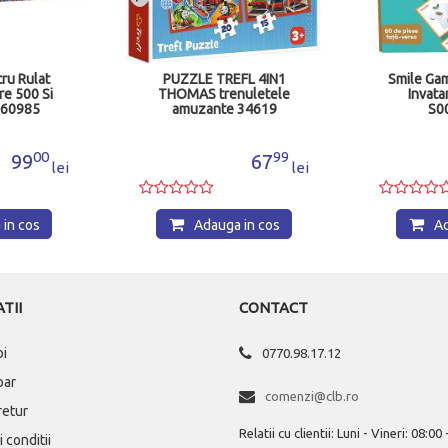
ru Rulat
PUZZLE TREFL 4IN1
Smile Gam
re 500 Si
THOMAS trenuletele
Invata
 60985
amuzante 34619
S0
00
99
99
67
lei
lei
in cos
Adauga in cos
Ad
TII
CONTACT
oi
0770.98.17.12
par
comenzi@clb.ro
 retur
Relatii cu clientii: Luni - Vineri: 08:00
 conditii