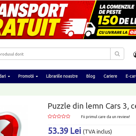
ari
Promotii
Librariile noastre
Blog
Cariere
E-car
Puzzle din lemn Cars 3, 
Fii primul care da un review!
53.39 Lei
(TVA inclus)