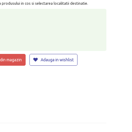
rodusului in cos si selectarea localitatii destinatie.
 din magazin
Adauga in wishlist