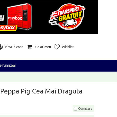
Intra in cont
Cosul meu
Wishlist
e furnizori
 Peppa Pig Cea Mai Draguta
Compara