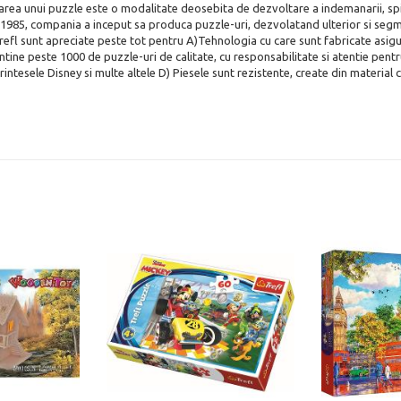
njarea unui puzzle este o modalitate deosebita de dezvoltare a indemanarii, spi
985, compania a inceput sa produca puzzle-uri, dezvolatand ulterior si segment
refl sunt apreciate peste tot pentru A)Tehnologia cu care sunt fabricate asigur
ntine peste 1000 de puzzle-uri de calitate, cu responsabilitate si atentie pent
ntesele Disney si multe altele D) Piesele sunt rezistente, create din material ca