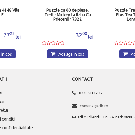
 4148 Vila
Puzzle cu 60 de piese,
Puzzle Tre
 E
Trefl - Mickey La Raliu Cu
Plus Tea 
Prietenii 17322
Lon
28
00
77
32
lei
lei
in cos
Adauga in cos
Ad
TII
CONTACT
oi
0770.98.17.12
par
comenzi@clb.ro
 retur
Relatii cu clientii: Luni - Vineri: 08:00
 conditii
e confidentialitate