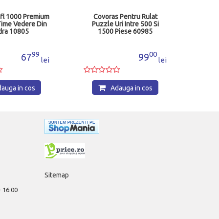
fl 1000 Premium
Covoras Pentru Rulat
Time Vedere Din
Puzzle Uri Intre 500 Si
dra 10805
1500 Piese 60985
99
00
67
99
lei
lei
auga in cos
Adauga in cos
Sitemap
 - 16:00