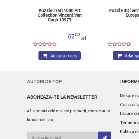
isaje
Puzzle Trefl 1000 Art
Puzzle 3D lemn
Collection Vincent Van
Europa
Gogh 10973
99
00
3
62
lei
lei
os
Adauga in cos
Adauga 
AUTORI DE TOP
INFORMA
Despre n
ABONEAZA-TE LA NEWSLETTER
Cum cum
Afla primul cele mai noi promotii, concursuri si
Livrare si
lichidari de stoc
Termeni si
Politica d