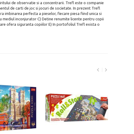
ritului de observatie si a concentrarii. Trefl este o companie
ul de carti de joc si jocuri de societate. In prezent Trefl
a imbinarea perfecta a pieselor, fiecare piesa fiind unica si
ru mediul inconjurator C) Detine renumite licente pentru copii
re ofera siguranta copiilor E) In portofoliul Trefl exista o
Puz
Facet