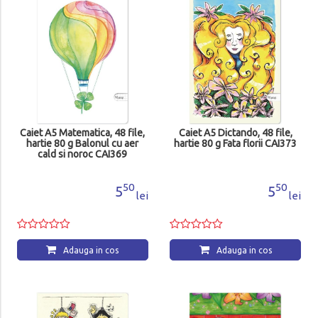
Caiet A5 Matematica, 48 file,
Caiet A5 Dictando, 48 file,
hartie 80 g Balonul cu aer
hartie 80 g Fata florii CAI373
cald si noroc CAI369
50
50
5
5
lei
lei
Adauga in cos
Adauga in cos