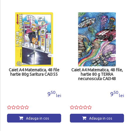
Caiet A4 Matematica, 48 file
Caiet A4 Matematica, 48 file,
hartie 80g Saritura CAI355
hartie 80 g TERRA
necunoscuta CAI348
50
50
9
9
lei
lei
Adauga in cos
Adauga in cos