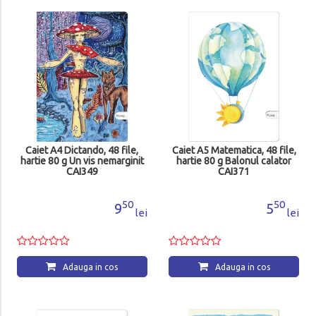
Caiet A4 Dictando, 48 file,
Caiet A5 Matematica, 48 file,
hartie 80 g Un vis nemarginit
hartie 80 g Balonul calator
CAI349
CAI371
50
50
9
5
lei
lei
Adauga in cos
Adauga in cos