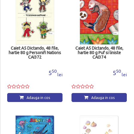
Caiet A5 Dictando, 48 file,
Caiet A5 Dictando, 48 file,
hartie 80 g Personifi Nations
hartie 80 g Puf si liniste
CAI372
CAI374
50
50
5
5
lei
lei
Adauga in cos
Adauga in cos