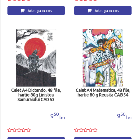
Adauga in cos
Adauga in cos
Caiet A4 Dictando, 48 file,
Caiet A4 Matematica, 48 file,
hartie 80g Linistea
hartie 80 g Reusita CAI354
Samuraiului CAI353
50
50
9
9
lei
lei