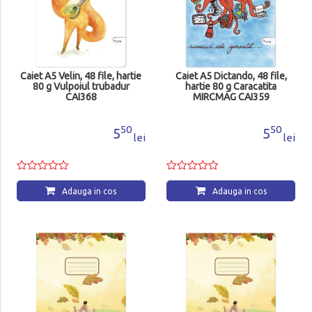
Caiet A5 Velin, 48 file, hartie
Caiet A5 Dictando, 48 file,
80 g Vulpoiul trubadur
hartie 80 g Caracatita
CAI368
MIRCMAG CAI359
50
50
5
5
lei
lei
Adauga in cos
Adauga in cos