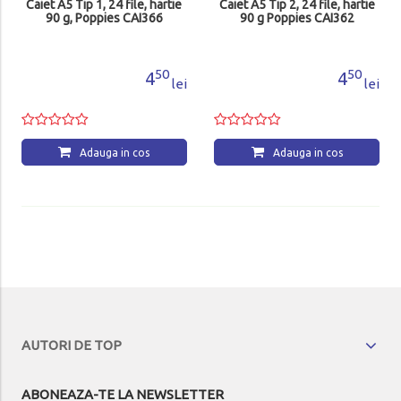
Caiet A5 Tip 1, 24 file, hartie
Caiet A5 Tip 2, 24 file, hartie
90 g, Poppies CAI366
90 g Poppies CAI362
50
50
4
4
lei
lei
Adauga in cos
Adauga in cos
AUTORI DE TOP
ABONEAZA-TE LA NEWSLETTER