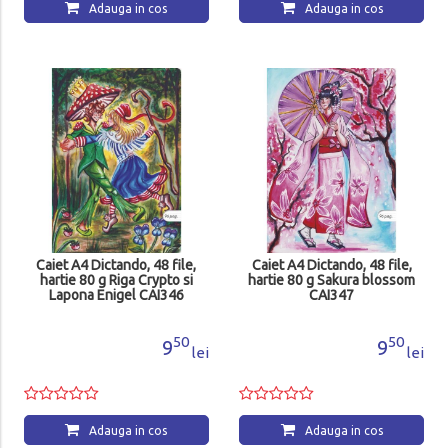
Adauga in cos
Adauga in cos
Caiet A4 Dictando, 48 file,
Caiet A4 Dictando, 48 file,
hartie 80 g Riga Crypto si
hartie 80 g Sakura blossom
Lapona Enigel CAI346
CAI347
50
50
9
9
lei
lei
Adauga in cos
Adauga in cos