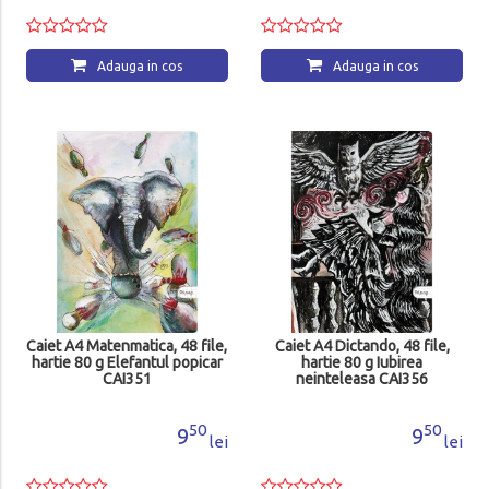
Adauga in cos
Adauga in cos
Caiet A4 Matenmatica, 48 file,
Caiet A4 Dictando, 48 file,
hartie 80 g Elefantul popicar
hartie 80 g Iubirea
CAI351
neinteleasa CAI356
50
50
9
9
lei
lei