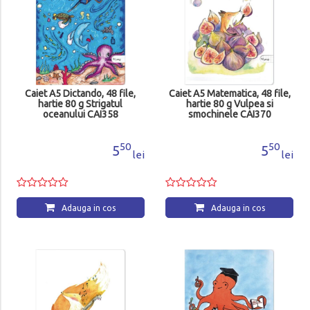
Caiet A5 Dictando, 48 file,
Caiet A5 Matematica, 48 file,
hartie 80 g Strigatul
hartie 80 g Vulpea si
oceanului CAI358
smochinele CAI370
50
50
5
5
lei
lei
Adauga in cos
Adauga in cos