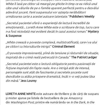
White îl lasă pe cititor să meargă pe ghicite în timp ce ea ridică unul
câte unul vălurile de pe o familie aparent perfectă pentru a dezvălui
adevărul șocant. Fanii suspansului vor aștepta nerăbdători
următoarea carte a acestei autoare talentate.“
Publishers Weekly
„Secretul pacientei oferă o experiență de lectură incredibil de
emoționantă... Loreth Anne White este o scriitoare de top, lucru care
n-a fost niciodată mai evident decât în cazul acestui roman.
“
Mystery
& Suspense
„White creează o poveste complexă, multistratificată, care-i va ului
pe cititori cu întorsăturile intrigii.
“
Criminal Element
„O poveste impresionantă, plină de tensiune și răsturnări de situație,
inspirată de o crimă reală petrecută în Canada.
“
The Patriot Ledger
„Secretul pacientei este o lectură obligatorie pentru pasionații de
ficțiune inspirată din fapte reale. Are o intrigă atât de intensă,
personajele sunt atât de fascinante și secretele șocante sunt
dezvăluite cu atâta pricepere dramatică, încât n -o veți putea lăsa
din mână.“
Jess Lourey
LORETH ANNE WHITE
este autoare de thrillere și de cărți de suspans
și mister ajunse pe listele de bestsellere de pe
Amazon
și
din
Washington Post
, printre ele numărându-se
In the Dark, In the