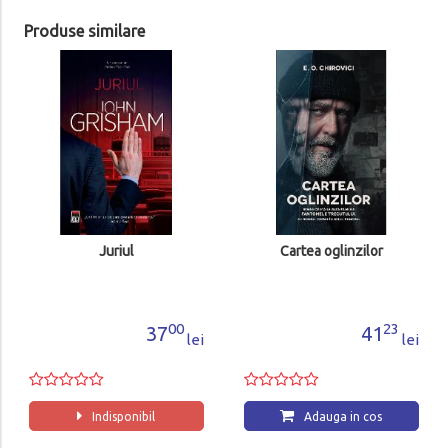
Produse similare
Juriul
Cartea oglinzilor
00
23
37
41
lei
lei
Indisponibil
Adauga in cos