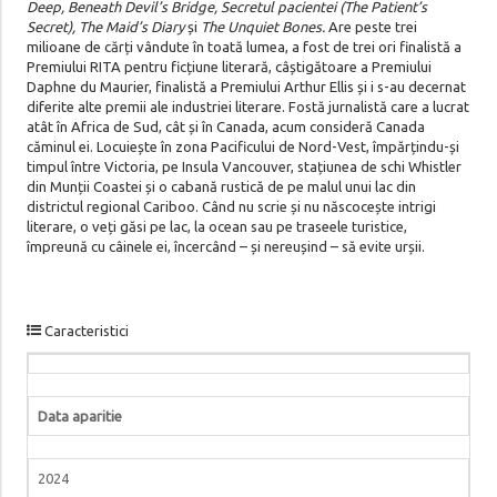
Deep, Beneath Devil’s Bridge, Secretul pacientei (The Patient’s
Secret), The Maid’s Diary
și
The Unquiet Bones.
Are peste trei
milioane de cărți vândute în toată lumea, a fost de trei ori finalistă a
Premiului RITA pentru ficțiune literară, câștigătoare a Premiului
Daphne du Maurier, finalistă a Premiului Arthur Ellis și i s-au decernat
diferite alte premii ale industriei literare. Fostă jurnalistă care a lucrat
atât în Africa de Sud, cât și în Canada, acum consideră Canada
căminul ei. Locuiește în zona Pacificului de Nord-Vest, împărțindu-și
timpul între Victoria, pe Insula Vancouver, stațiunea de schi Whistler
din Munții Coastei și o cabană rustică de pe malul unui lac din
districtul regional Cariboo. Când nu scrie și nu născocește intrigi
literare, o veți găsi pe lac, la ocean sau pe traseele turistice,
împreună cu câinele ei, încercând – și nereușind – să evite urșii.
Caracteristici
Data aparitie
2024