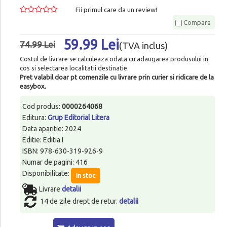
Fii primul care da un review!
Compara
59.99 Lei
74.99 Lei
(TVA inclus)
Costul de livrare se calculeaza odata cu adaugarea produsului in
cos si selectarea localitatii destinatie.
Pret valabil doar pt comenzile cu livrare prin curier si ridicare de la
easybox.
Cod produs:
0000264068
Editura:
Grup Editorial Litera
Data aparitie: 2024
Editie: Editia I
ISBN: 978-630-319-926-9
Numar de pagini: 416
Disponibilitate:
In stoc
Livrare
detalii
14 de zile drept de retur.
detalii