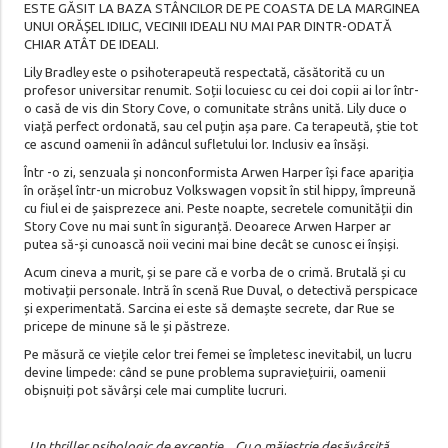
ESTE GĂSIT LA BAZA STÂNCILOR DE PE COASTA DE LA MARGINEA
UNUI ORĂȘEL IDILIC, VECINII IDEALI NU MAI PAR DINTR-ODATĂ
CHIAR ATÂT DE IDEALI.
Lily Bradley este o psihoterapeută respectată, căsătorită cu un
profesor universitar renumit. Soții locuiesc cu cei doi copii ai lor într-
o casă de vis din Story Cove, o comunitate strâns unită. Lily duce o
viață perfect ordonată, sau cel puțin așa pare. Ca terapeută, știe tot
ce ascund oamenii în adâncul sufletului lor. Inclusiv ea însăși.
Într -o zi, senzuala și nonconformista Arwen Harper își face apariția
în orășel într-un microbuz Volkswagen vopsit în stil hippy, împreună
cu fiul ei de șaisprezece ani. Peste noapte, secretele comunității din
Story Cove nu mai sunt în siguranță. Deoarece Arwen Harper ar
putea să-și cunoască noii vecini mai bine decât se cunosc ei înșiși.
Acum cineva a murit, și se pare că e vorba de o crimă. Brutală și cu
motivații personale. Intră în scenă Rue Duval, o detectivă perspicace
și experimentată. Sarcina ei este să demaște secrete, dar Rue se
pricepe de minune să le și păstreze.
Pe măsură ce viețile celor trei femei se împletesc inevitabil, un lucru
devine limpede: când se pune problema supraviețuirii, oamenii
obișnuiți pot săvârși cele mai cumplite lucruri.
„Un thriller psihologic de excepție... Cu o măiestrie desăvârșită,