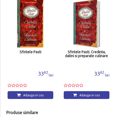
Sfintele Pasti
Sfintele Pasti. Credinta,
datini si preparate culinare
62
62
33
33
lei
lei
Adauga in cos
Adauga in cos
Produse similare