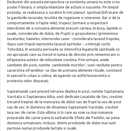
Deducem din aceasta perspectiva ca existenta umana nu este si nu
poate fi liniara, o simpla Inlantuire de actiuni si nazuinte. Pe timpul
postului, se realizeaza o curatire In trei planuri: spiritual (Infranare de
la gandurile necurate, Insotita de rugaciune si smerenie, dar si de la
comportamente si fapte rele), trupesc (urmare a respectarii
interdictiei de a consuma alimente precum carnea, branza, laptele si
ouale, considerate de dulce, de frupt) si gospodaresc (primenirea
tesaturilor, hainelor, interiorului casei - considerata lacasul trupului,
dupa cum trupul reprezinta lacasul spiritului -, a Intregii curti).
Totodata, In aceasta perioada se intensifica legaturile spirituale cu
cei apropiati care au trecut In lumea de dincolo prin rememorare si
Infaptuirea actelor de milostenie crestina. Prin urmare, unele
sambete din post, numite .sambetele mortilor'; sunt randuite pentru
savarsirea ofrandelor: se dau de pomana alimente rituale, constand
In special In colaci si coliva, atragandu-se astfel bunavointa si
protectia celor disparuti.
Saptamanile care preced intrarea deplina In post, numite Saptamana
Varstata si Saptamana Aiba, sunt dedicate Lasatului de Sec, crestinii
trecand treptat de la mancarea de dulce sau de frupt la cea de post
sau de sec. In duminica de dinaintea Saptamanii Varstate, crestinii
Iasa sec de carne. Este ultima zi In care au voie sa mai manance
preparate din carne pana la sarbatorile Sfinte ale Pastilor, iar pana
duminica urmatoare, inclusiv, dintre produsele de dulce mai sunt
permise numai produsele lactate si ouale.