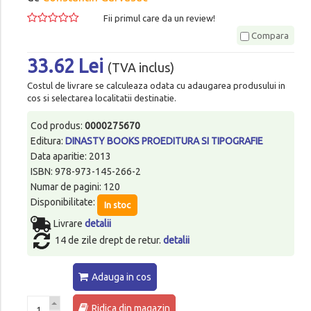
Fii primul care da un review!
Compara
33.62 Lei
(TVA inclus)
Costul de livrare se calculeaza odata cu adaugarea produsului in
cos si selectarea localitatii destinatie.
Cod produs:
0000275670
Editura:
DINASTY BOOKS PROEDITURA SI TIPOGRAFIE
Data aparitie: 2013
ISBN: 978-973-145-266-2
Numar de pagini: 120
Disponibilitate:
In stoc
Livrare
detalii
14 de zile drept de retur.
detalii
Adauga in cos
Ridica din magazin