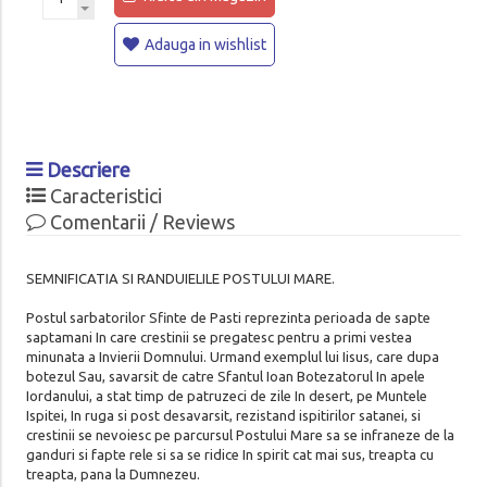
Adauga in wishlist
Descriere
Caracteristici
Comentarii / Reviews
SEMNIFICATIA SI RANDUIELILE POSTULUI MARE.
Postul sarbatorilor Sfinte de Pasti reprezinta perioada de sapte
saptamani In care crestinii se pregatesc pentru a primi vestea
minunata a Invierii Domnului. Urmand exemplul lui Iisus, care dupa
botezul Sau, savarsit de catre Sfantul Ioan Botezatorul In apele
Iordanului, a stat timp de patruzeci de zile In desert, pe Muntele
Ispitei, In ruga si post desavarsit, rezistand ispitirilor satanei, si
crestinii se nevoiesc pe parcursul Postului Mare sa se infraneze de la
ganduri si fapte rele si sa se ridice In spirit cat mai sus, treapta cu
treapta, pana la Dumnezeu.