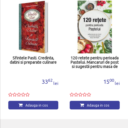
Sfintele Pasti. Credinta,
120 retete pentru perioada
datini si preparate culinare
Pastelui. Mancaruri de post
si sugestii pentru masa de
Paste
62
00
33
15
lei
lei
Adauga in cos
Adauga in cos