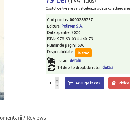
(TVA inclus)
Costul de livrare se calculeaza odata cu adaugarea p
Cod produs:
0000289727
Editura:
Polirom S.A.
Data aparitie: 2026
ISBN: 978-63-034-440-79
Numar de pagini: 536
Disponibilitate:
In stoc
Livrare
detalii
14 de zile drept de retur.
detalii
Adauga in cos
Ridica
omentarii / Reviews