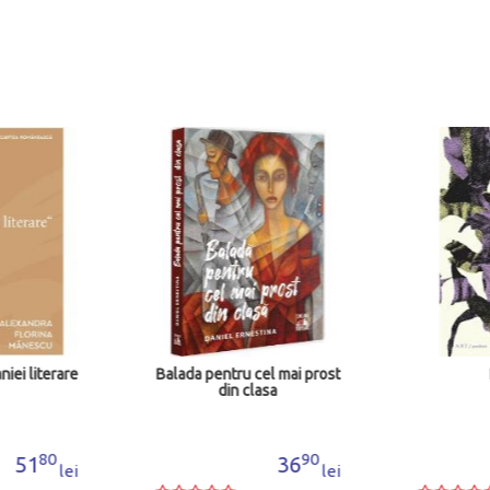
iei literare
Balada pentru cel mai prost
din clasa
80
90
51
36
lei
lei