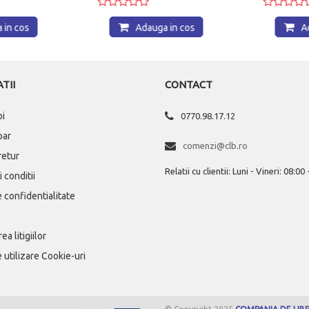
in cos
Adauga in cos
Ad
TII
CONTACT
oi
0770.98.17.12
par
comenzi@clb.ro
 retur
Relatii cu clientii: Luni - Vineri: 08:00
 conditii
e confidentialitate
ea litigiilor
e utilizare Cookie-uri