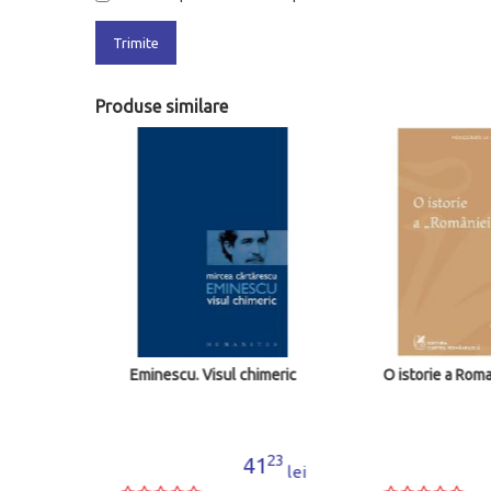
Trimite
Produse similare
cante
Eminescu. Visul chimeric
O istorie a Roman
57
23
7
41
lei
lei