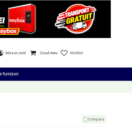
Intra in cont
Cosul meu
Wishlist
e furnizori
Compara