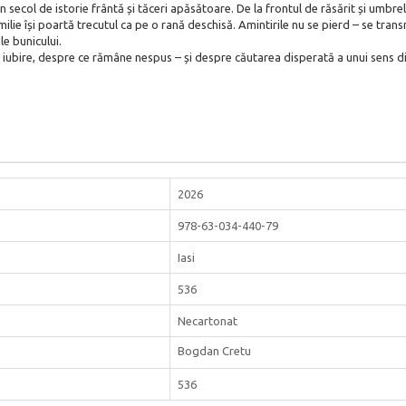
secol de istorie frântă și tăceri apăsătoare. De la frontul de răsărit și umbr
amilie își poartă trecutul ca pe o rană deschisă. Amintirile nu se pierd – se t
le bunicului.
 iubire, despre ce rămâne nespus – și despre căutarea disperată a unui sens di
2026
978-63-034-440-79
Iasi
536
Necartonat
Bogdan Cretu
536