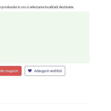
rodusului in cos si selectarea localitatii destinatie.
 din magazin
Adauga in wishlist