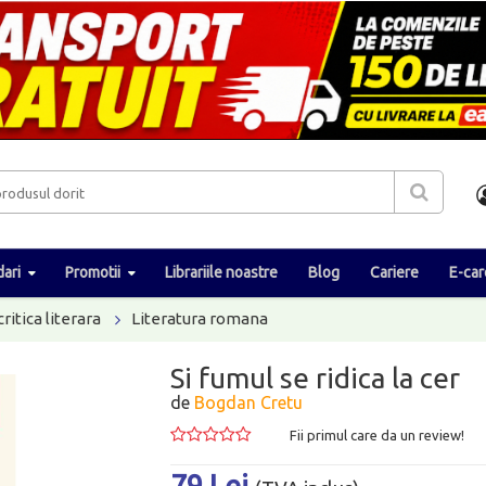
ari
Promotii
Librariile noastre
Blog
Cariere
E-car
critica literara
Literatura romana
Si fumul se ridica la cer
de
Bogdan Cretu
Fii primul care da un review!
79 Lei