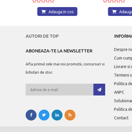
os
Adauga in cos
Adauga 
AUTORI DE TOP
INFORMA
Despre n
ABONEAZA-TE LA NEWSLETTER
Cum cum
Afla primul cele mai noi promotii, concursuri si
Livrare si
lichidari de stoc
Termeni si
Politica d
ANPC
Solutionar
Politica d
Contact