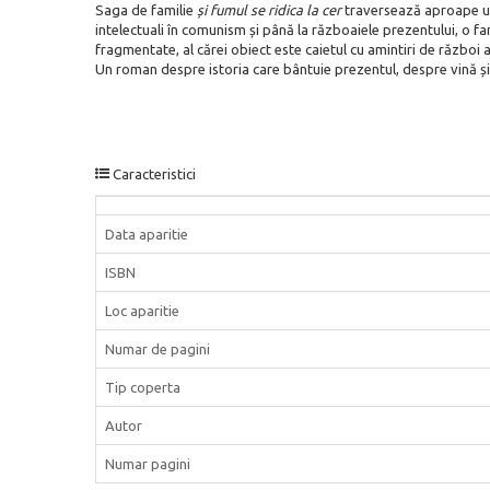
Saga de familie
și fumul se ridica la cer
traversează aproape un 
intelectuali în comunism și până la războaiele prezentului, o f
fragmentate, al cărei obiect este caietul cu amintiri de război a
Un roman despre istoria care bântuie prezentul, despre vină și
Caracteristici
Data aparitie
ISBN
Loc aparitie
Numar de pagini
Tip coperta
Autor
Numar pagini