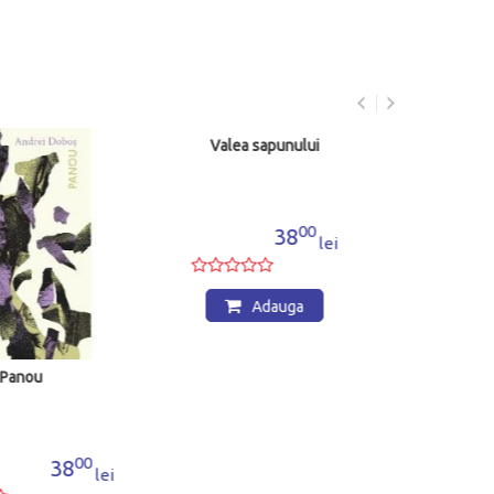
Panou
Valea sapunului
00
00
38
38
lei
lei