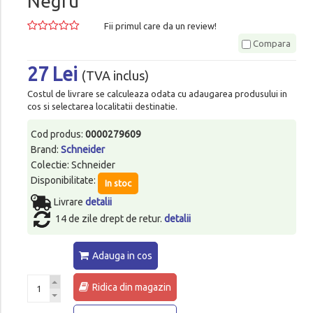
Negru
Fii primul care da un review!
Compara
27 Lei
(TVA inclus)
Costul de livrare se calculeaza odata cu adaugarea produsului in
cos si selectarea localitatii destinatie.
Cod produs:
0000279609
Brand:
Schneider
Colectie: Schneider
Disponibilitate:
In stoc
Livrare
detalii
14 de zile drept de retur.
detalii
Adauga in cos
Ridica din magazin