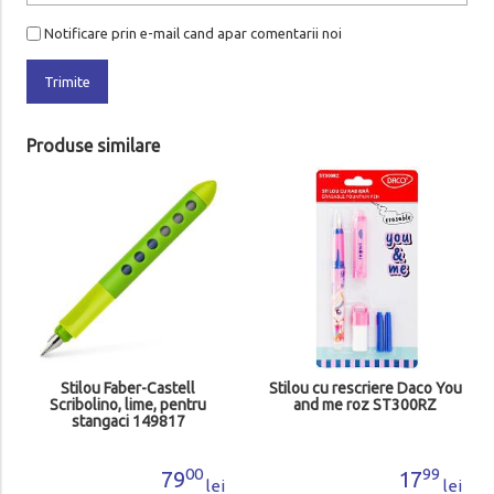
Notificare prin e-mail cand apar comentarii noi
Trimite
Produse similare
Stilou Faber-Castell
Stilou cu rescriere Daco You
Scribolino, lime, pentru
and me roz ST300RZ
stangaci 149817
00
99
79
17
lei
lei